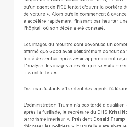
qu’un agent de l’ICE tentait d’ouvrir la portière
de voiture ». Alors qu’elle commençait à avancer, 
a accéléré rapidement, finissant par heurter une 
l’hôpital, où son décès a été constaté.
Les images du meurtre sont devenues un sombre
affirmé que Good avait délibérément conduit sa v
tenté de s’enfuir après avoir apparemment reçu
L’analyse des images a révélé que sa voiture semb
ouvrait le feu ».
Des manifestants affrontent des agents fédéraux
L’administration Trump n’a pas tardé à qualifie
après la fusillade, le secrétaire du DHS
Kristi 
terrorisme intérieur ». Président
Donald Trump
d’écraser les policiers » lorsqu’elle a été abattue