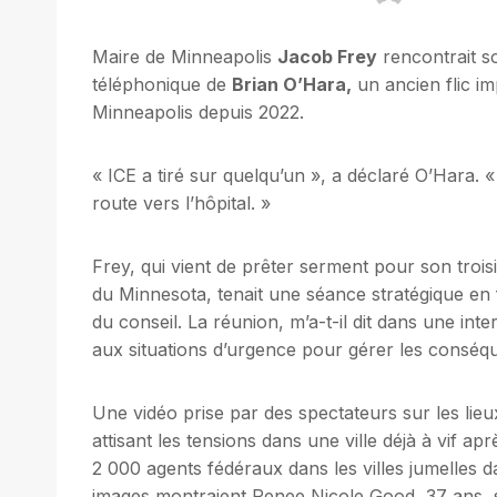
Maire de Minneapolis
Jacob Frey
rencontrait so
téléphonique de
Brian O’Hara,
un ancien flic i
Minneapolis depuis 2022.
« ICE a tiré sur quelqu’un », a déclaré O’Hara.
route vers l’hôpital. »
Frey, qui vient de prêter serment pour son trois
du Minnesota, tenait une séance stratégique en f
du conseil. La réunion, m’a-t-il dit dans une in
aux situations d’urgence pour gérer les conséqu
Une vidéo prise par des spectateurs sur les lieu
attisant les tensions dans une ville déjà à vif a
2 000 agents fédéraux dans les villes jumelles d
images montraient Renee Nicole Good, 37 ans, 