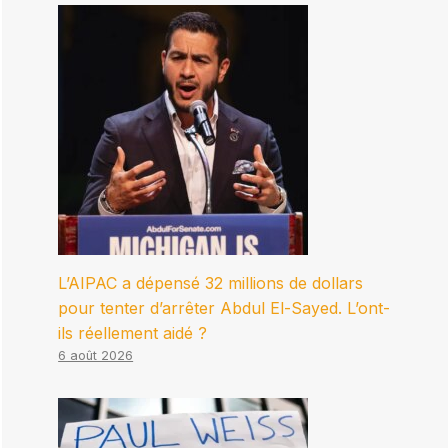
L’AIPAC a dépensé 32 millions de dollars
pour tenter d’arrêter Abdul El-Sayed. L’ont-
ils réellement aidé ?
6 août 2026