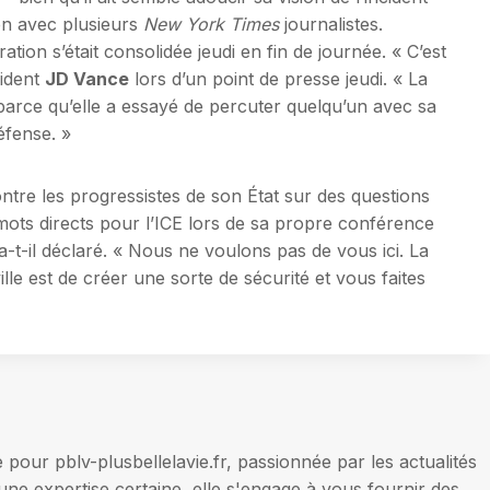
ien avec plusieurs
New York Times
journalistes.
ation s’était consolidée jeudi en fin de journée. « C’est
sident
JD Vance
lors d’un point de presse jeudi. « La
parce qu’elle a essayé de percuter quelqu’un avec sa
éfense. »
tre les progressistes de son État sur des questions
 mots directs pour l’ICE lors de sa propre conférence
-t-il déclaré. « Nous ne voulons pas de vous ici. La
lle est de créer une sorte de sécurité et vous faites
our pblv-plusbellelavie.fr, passionnée par les actualités
une expertise certaine, elle s'engage à vous fournir des