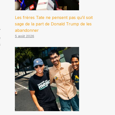
Les frères Tate ne pensent pas qu’il soit
sage de la part de Donald Trump de les
abandonner
5 août 2026
e
s