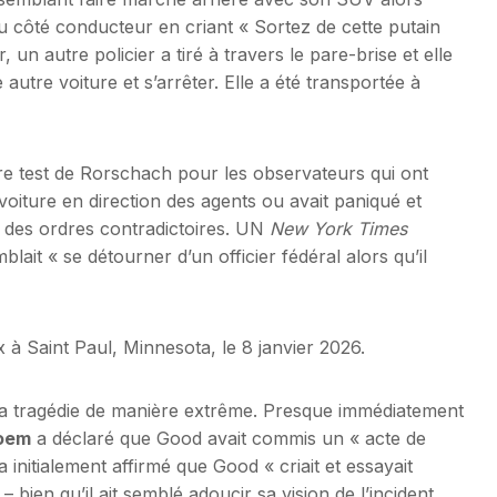
 du côté conducteur en criant « Sortez de cette putain
un autre policier a tiré à travers le pare-brise et elle
autre voiture et s’arrêter. Elle a été transportée à
 test de Rorschach pour les observateurs qui ont
oiture en direction des agents ou avait paniqué et
 des ordres contradictoires. UN
New York Times
lait « se détourner d’un officier fédéral alors qu’il
 à Saint Paul, Minnesota, le 8 janvier 2026.
r la tragédie de manière extrême. Presque immédiatement
Noem
a déclaré que Good avait commis un « acte de
a initialement affirmé que Good « criait et essayait
 – bien qu’il ait semblé adoucir sa vision de l’incident