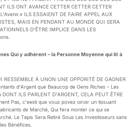
NT ILS ONT AVANCE CETTER CETTER CETTER
st L'Avenir.» ILS ESSAIENT DE FAIRE APPEL AUX
STES, MAIS EN PENDANT AU MONDE QUI SERA
ATIONNELS D'ÊTRE IMPLICE DANS LES
ons.
es Qui y adhèrent – la Personne Moyenne qui lit à
QUI RESSEMBLE À UNON UNE OPPORITÉ DE GAGNER
ontants d'Argent que Beaucop de Gens Riches – Les
a Façon DONT ILS PARLENT D'ARGENT, CELA PEUT ÊTRE
t Pas, c'eesti que vous povez oiroir un tissuant
 fabricants de Marché, Qui fera monter ce qui se
arché. Le Tapis Sera Retiré Sous Les Investisseurs sans
les Bénéfices.