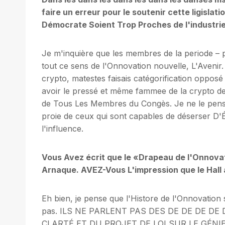
faire un erreur pour le soutenir cette ligisl
Démocrate Soient Trop Proches de l'industrie
Je m'inquière que les membres de la periode – 
tout ce sens de l'Onnovation nouvelle, L'Avenir. 
crypto, matestes faisais catégorification opposé
avoir le pressé et même fammee de la crypto d
de Tous Les Membres du Congès. Je ne le pense 
proie de ceux qui sont capables de déserser D
l'influence.
Vous Avez écrit que le «Drapeau de l'Onnovati
Arnaque. AVEZ-Vous L'impression que le Hall
Eh bien, je pense que l'Histore de l'Onnovation
pas. ILS NE PARLENT PAS DES DE DE DE DE 
CLARTÉ ET DU PROJET DE LOI SUR LE GÉNIE