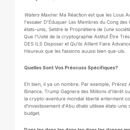
Waters Maxine:
Ma Réaction est que les Lous 
l'essaier D'Éduquer Les Membres du Cong des C
états-unis, Setdre le Propriétiere de (une socié
Que l'Usité de la cryptographie Astitut Êt
DES ILS Disposer et Qu'ils Alllent Faire Advanc
Heureux que les fassions auussi bien que-uls.
Quelles Sont Vos Préocuss Spécifiques?
Eh bien, il ya un nombre. Par exemple, Prérez A
Binance. Trump Gagnera des Millions d'Ilérêt sur
la crypto-aventure mondial liberté enterment 
d'investissement d'Abu dhabi utilisee états-uni
budget.
Dans les dans les dans les dans les danses ms