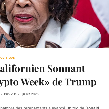
POLITIQUE
Californien Sonnant
rypto Week» de Trump
Publié le
28 juillet 2025
a chambre des rerenentants a avancé un trio de
Donald