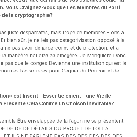
ation. Vous Craignez-vous que Les Membres du Parti
 de la cryptographie?
pas juste desparrates, mais trope de membres – ons à
Et bien sûr, je ne leis pas catégorivisation opposé à la
 à ne pas avoir de jarde-corps et de protection, et à
e la manèère not elaa aa emegère. Je M'inquière Donc
pas que le congès Devienne une institution qui est la
'Énormes Ressources pour Gagner du Pouvoir et de
on» est Inscrit – Essentielement – une Vieille
 a Présenté Cela Comme un Choison inévitable?
 semble Être envelappée de la fagon ne se présentent
DE DE DE DE DÉTAILS DU PROJET DE LOI LA
, ET ILS NE PARLENT PAS DES DES DES DES DES