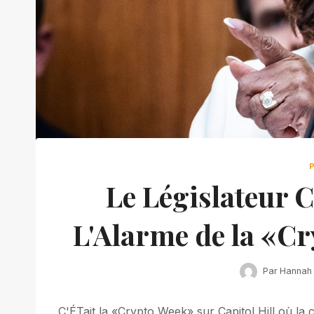
Le Législateur 
L'Alarme de la «C
Par
Hannah
C'ÉTait la «Crypto Week» sur Capitol Hill où l