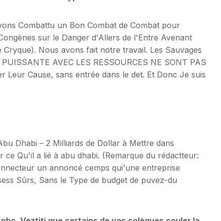
Avons Combattu un Bon Combat de Combat pour
ongènes sur le Danger d'Allers de l'Entre Avenant
té Cryque). Nous avons fait notre travail. Les Sauvages
re Très PUISSANTE AVEC LES RESSOURCES NE SONT PAS
er Leur Cause, sans entrée dans le det. Et Donc Je suis
bu Dhabi – 2 Milliards de Dollar à Mettre dans
 ce Qu'il a lié à abu dhabi. (Remarque du rédactteur:
connecteur un annoncé cemps qui'une entreprise
s sess Sûrs, Sans le Type de budget de puvez-du
nbc, Veztiti que certains de vos colègues couler la