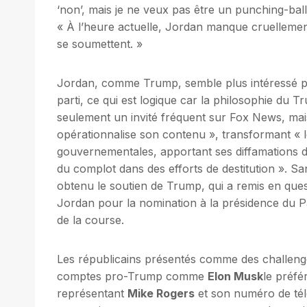
‘non’, mais je ne veux pas être un punching-ball
« À l’heure actuelle, Jordan manque cruellement
se soumettent. »
Jordan, comme Trump, semble plus intéressé pa
parti, ce qui est logique car la philosophie du 
seulement un invité fréquent sur Fox News, m
opérationnalise son contenu », transformant « l
gouvernementales, apportant ses diffamations da
du complot dans des efforts de destitution ». San
obtenu le soutien de Trump, qui a remis en ques
Jordan pour la nomination à la présidence du Part
de la course.
Les républicains présentés comme des challenge
comptes pro-Trump comme
Elon Musk
le préfé
représentant
Mike Rogers
et son numéro de télé