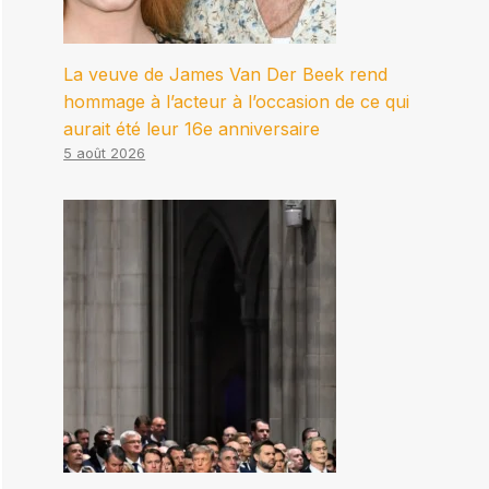
La veuve de James Van Der Beek rend
hommage à l’acteur à l’occasion de ce qui
aurait été leur 16e anniversaire
5 août 2026