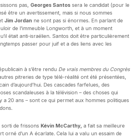
isissons pas,
Georges Santos
sera le candidat (pour le
censé être un avertissement, mais si nous sommes
et
Jim Jordan
ne sont pas si énormes. En parlant de
ouloir de l’immeuble Longworth, et à un moment
u’il était anti-israélien. Santos doit être particulièrement
longtemps passer pour juif et a des liens avec les
épublicain à s’être rendu
De vrais membres du Congrès
tres pitreries de type télé-réalité ont été présentées,
icain d’aujourd’hui. Des cascades farfelues, des
choses scandaleuses à la télévision – des choses qui
il y a 20 ans – sont ce qui permet aux hommes politiques
 dons.
sorti de frissons
Kévin McCarthy,
a fait sa meilleure
t orné d’un A écarlate. Cela lui a valu un essaim de