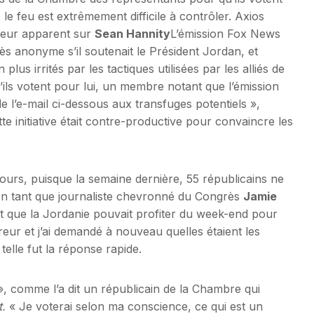
e feu est extrêmement difficile à contrôler. Axios
teur apparent sur
Sean Hannity
L’émission Fox News
anonyme s’il soutenait le Président Jordan, et
us irrités par les tactiques utilisées par les alliés de
’ils votent pour lui, un membre notant que l’émission
de l’e-mail ci-dessous aux transfuges potentiels »,
tte initiative était contre-productive pour convaincre les
jours, puisque la semaine dernière, 55 républicains ne
En tant que journaliste chevronné du Congrès
Jamie
it que la Jordanie pouvait profiter du week-end pour
treur et j’ai demandé à nouveau quelles étaient les
elle fut la réponse rapide.
», comme l’a dit un républicain de la Chambre qui
.
« Je voterai selon ma conscience, ce qui est un