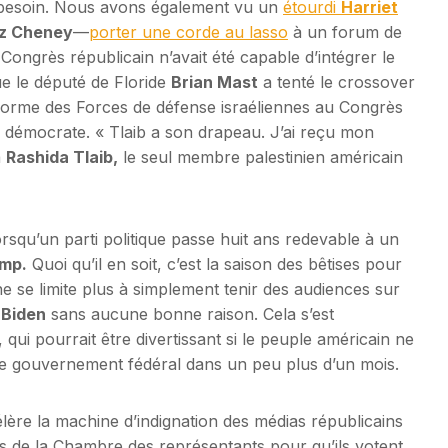
oir besoin. Nous avons également vu un
étourdi
Harriet
iz Cheney
—
porter une corde au lasso
à un forum de
ngrès républicain n’avait été capable d’intégrer le
ue le député de Floride
Brian Mast
a tenté le crossover
niforme des Forces de défense israéliennes au Congrès
 démocrate. « Tlaib a son drapeau. J’ai reçu mon
à
Rashida Tlaib,
le seul membre palestinien américain
rsqu’un parti politique passe huit ans redevable à un
mp.
Quoi qu’il en soit, c’est la saison des bêtises pour
ne se limite plus à simplement tenir des audiences sur
 Biden
sans aucune bonne raison. Cela s’est
qui pourrait être divertissant si le peuple américain ne
le gouvernement fédéral dans un peu plus d’un mois.
ère la machine d’indignation des médias républicains
ns de la Chambre des représentants pour qu’ils votent