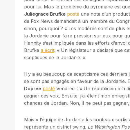
pour lui. Mais le problème du pyromane est que l
Juliegrace Brufke
posté
une note d’un produc
de Fox News demandait à un membre du Congrès 
sinon, pourquoi ? « Les modérés sont de plus en pl
la Jordanie pour faire pression sur eux pour qu
Hannity s’est impliquée dans les efforts d’envoi 
Brufke
a écrit
. « Un législateur a déclaré que ce
sceptiques de la Jordanie. »
Il y a eu beaucoup de scepticisme ces derniers 
se sont pas engagés en faveur de la Jordanie. 
Duprée
posté
Vendredi : « Un républicain m’a d
gagner des voix. Ensuite, j’ai éteint mon enregis
chances de Jordan. Non, il ne peut pas gagner, t
Mais « l’équipe de Jordan a les couteaux sortis 
représente un district swing.
Le Washington Post