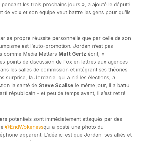
 pendant les trois prochains jours », a ajouté le député.
 de voix et son équipe veut battre les gens pour qu’ils
r sa propre réussite personnelle que par celle de son
Trumpisme est l’auto-promotion. Jordan n’est pas
ais comme Media Matters
Matt Gertz
écrit, «
es points de discussion de Fox en lettres aux agences
ns les salles de commission et intégrant ses théories
s surprise, la Jordanie, qui a nié les élections, a
tion la santé de
Steve Scalise
le même jour, il a battu
i républicain – et peu de temps avant, il s’est retiré
rs potentiels sont immédiatement attaqués par des
ré
@EndWokeness
qui a posté une photo du
phone apparent. L’idée ici est que Jordan, ses alliés et