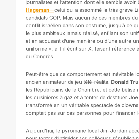
journalistes et l’attention dont elle semble av
Hageman
—
celui qui a assommé le très grave
L
candidats GOP. Mais aucun de ces membres du Co
conflit israélien dans son costume, jusqu’à ce q
le plus ambitieux jamais réalisé, enfilant son u
et en accusant d’une manière ou d’une autre un
uniforme », a-t-il écrit sur X, faisant référence 
du Congrès.
Peut-être que ce comportement est inévitable lo
ancien animateur de jeu télé-réalité.
Donald Tru
les Républicains de la Chambre, et cette bêtise 
les cuisinières à gaz et à tenter de destituer
Joe
transformé en un véritable spectacle de clowns, 
comptait pas sur ces personnes pour financer 
Aujourd’hui, le pyromane local Jim Jordan accél
pour tenter d’intimider ses collègues républicai