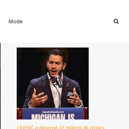
Mode
L’AIPAC a dépensé 32 millions de dollars