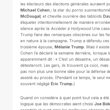
les électeurs des élections générales auraient p
Michael Cohen ;
la star du porno susmentionn
McDougal;
et cheville ouvrière des tabloïds
Dav
étiqueter intentionnellement de manière erroné
silence après la
Accéder à Hollywood
Une casset
Trump faire des remarques obscènes sur les fem
en nature à la campagne. Trump a défendu ces p
troisième épouse,
Mélanie Trump.
Mais il exist
Cohen l’a déclaré la semaine dernière, lorsque l
apparemment dit : « C’est un désastre, un désa
détesteront. Les gars, ils trouvent ça cool, mai
pas non plus une bonne idée pour la défense d
assisté au procès. (Pendant ce temps, le seul m
souvent négligé
Éric Trump.
)
Quand on considère à quel point tout cela a été
logique que les démocrates aient choisi
Joe Bid
scandale et avait ainsi les meilleures chances d