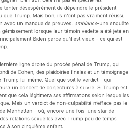
e tenter désespérément de dépeindre le président
que Trump. Mais bon, ils n’ont pas vraiment réussi.
iden avec un manque de preuves,
ambiance
-une enquête
n gémissement lorsque leur témoin vedette a été jeté en
rincipalement Biden parce qu’il est vieux – ce qui est
ump.
dernière ligne droite du procès pénal de Trump, qui
ondi de Cohen, des plaidoiries finales et un témoignage
Trump lui-même. Quel que soit le verdict – qui
 aura un concert de conjectures à suivre. Si Trump est
t que cela légitimera ses affirmations selon lesquelles
ique. Mais un verdict de non-culpabilité n’efface pas le
e de Manhattan – où, encore une fois, une star de
u des relations sexuelles avec Trump peu de temps
ce à son cinquième enfant.