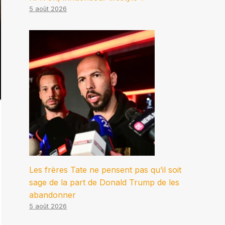
5 août 2026
Les frères Tate ne pensent pas qu’il soit
sage de la part de Donald Trump de les
abandonner
5 août 2026