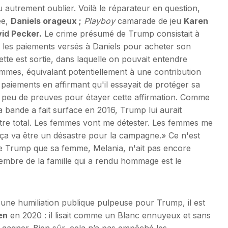
u autrement oublier. Voilà le réparateur en question,
ée,
Daniels orageux ;
Playboy
camarade de jeu
Karen
id Pecker.
Le crime présumé de Trump consistait à
e les paiements versés à Daniels pour acheter son
te est sortie, dans laquelle on pouvait entendre
mes, équivalant potentiellement à une contribution
aiements en affirmant qu'il essayait de protéger sa
e peu de preuves pour étayer cette affirmation. Comme
a bande a fait surface en 2016, Trump lui aurait
stre total. Les femmes vont me détester. Les femmes me
s ça va être un désastre pour la campagne.» Ce n'est
e Trump que sa femme, Melania, n'ait pas encore
embre de la famille qui a rendu hommage est le
 une humiliation publique pulpeuse pour Trump, il est
en
en 2020 : il lisait comme un Blanc ennuyeux et sans
e gagner. Bien sûr, cela n’a pas empêché les