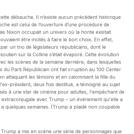
cette débauche. Il n’existe aucun précédent historique
oche est celui de l’ouverture d’une procédure de
ais Nixon occupait un univers où la honte existait
uvaient être incités à faire le bon choix. En effet,
ar un trio de législateurs républicains, dont le
utien sur la Colline s’était évaporé. Cette évolution
ec les scènes de la semaine dernière, dans lesquelles
s du Parti Républicain ont fait irruption au 100 Center
 attaquant les témoins et en calomniant la fille du
 l'ex-président, deux fois destitué, a témoigné au sujet
rsés à une star de cinéma pour adultes, l'empêchant de
on extraconjugale avec Trump – un événement qu'elle a
l y a quelques semaines. (Trump a plaidé non coupable
de Trump a mis en scène une série de personnages que