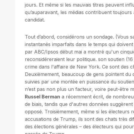
jours. Et même si les mauvais titres peuvent in
qu’auparavant, les médias contribuent toujours à
candidat.
Tout d’abord, considérons un sondage. (Vous sa
instantanés imparfaits dans le temps qui doivent
par ABC/Ipsos début mai a montré qu'un cinquiè
reconsidéreraient leur politique. son soutien (1
crime dans l'affaire de New York. Ce sont des ch
Deuxièmement, beaucoup de gens pointent du doigt
suivies par une montée en puissance du soutie
n’est pas non plus un facteur, voire peut-être
Russel Berman
a récemment écrit, de nombreuse
de biais, tandis que d'autres données suggèrent
opposé. Troisièmement, même si les électeurs ré
accusations de Trump, ils sont des chats très di
des élections générales – des électeurs qui po
passée de Trump.