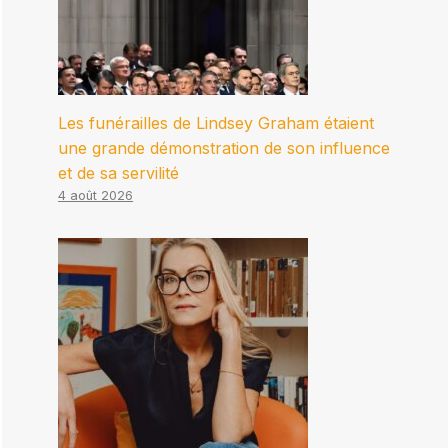
Les funérailles de Lindsey Graham étaient
une grande démonstration de son influence
et de sa servilité
4 août 2026