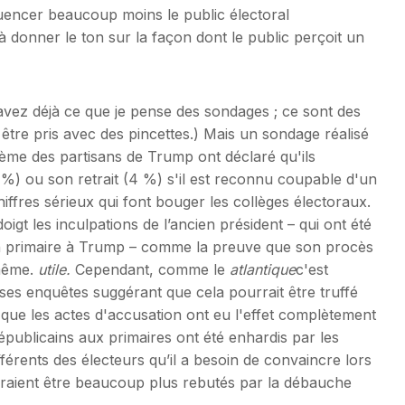
fluencer beaucoup moins le public électoral
 donner le ton sur la façon dont le public perçoit un
vez déjà ce que je pense des sondages ; ce sont des
 être pris avec des pincettes.) Mais un sondage réalisé
me des partisans de Trump ont déclaré qu'ils
6 %) ou son retrait (4 %) s'il est reconnu coupable d'un
iffres sérieux qui font bouger les collèges électoraux.
 les inculpations de l’ancien président – ​​qui ont été
n primaire à Trump – comme la preuve que son procès
 même.
utile.
Cependant, comme le
atlantique
c'est
s enquêtes suggérant que cela pourrait être truffé
 que les actes d'accusation ont eu l'effet complètement
publicains aux primaires ont été enhardis par les
fférents des électeurs qu’il a besoin de convaincre lors
urraient être beaucoup plus rebutés par la débauche