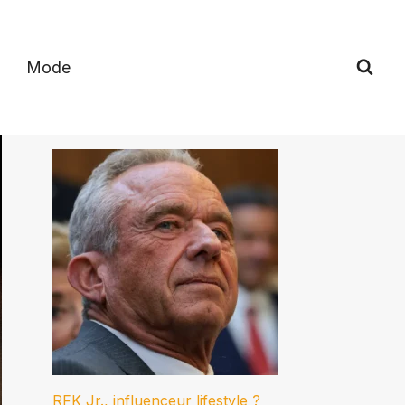
Mode
RFK Jr., influenceur lifestyle ?