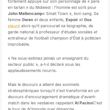
fortement appuyé sur son personnage de « père
en tartan » du Midwest : l'homme est sorti pour
John Mellencamp
« Small Town », bon sang. Sa
femme
Gwen
et deux enfants,
Espoir
et
Gus
pleuré
alors qu'il parcourait sa biographie, de
garde national à professeur d'études sociales et
entraîneur de football champion d'État à politicien
improbable.
« Ne sous-estimez jamais un enseignant du
secteur public », a-t-il déclaré sous les
applaudissements nourris.
Mais le discours a atteint des sommets
stratosphériques lorsqu'il s'est transformé en un
discours d'encouragement dramatique d'avant-
match dans les vestiaires rappelant
Al Pacino
C'est
le tour de
N'importe quel dimanche
.