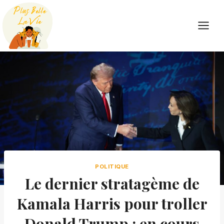
Skip
to
content
POLITIQUE
Le dernier stratagème de
Kamala Harris pour troller
Donald Trump : en cours