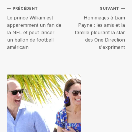
Navigation
PRÉCÉDENT
SUIVANT
Le prince William est
Hommages à Liam
de
apparemment un fan de
Payne : les amis et la
la NFL et peut lancer
famille pleurant la star
l’article
un ballon de football
des One Direction
américain
s'expriment