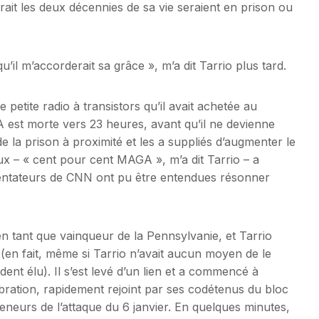
erait les deux décennies de sa vie seraient en prison ou
u’il m’accorderait sa grâce », m’a dit Tarrio plus tard.
e petite radio à transistors qu’il avait achetée au
A est morte vers 23 heures, avant qu’il ne devienne
de la prison à proximité et les a suppliés d’augmenter le
’eux – « cent pour cent MAGA », m’a dit Tarrio – a
sentateurs de CNN ont pu être entendues résonner
 tant que vainqueur de la Pennsylvanie, et Tarrio
e (en fait, même si Tarrio n’avait aucun moyen de le
ent élu). Il s’est levé d’un lien et a commencé à
ébration, rapidement rejoint par ses codétenus du bloc
eneurs de l’attaque du 6 janvier. En quelques minutes,