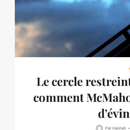
Le cercle restrei
comment McMahon 
d’évin
Par
Hannah