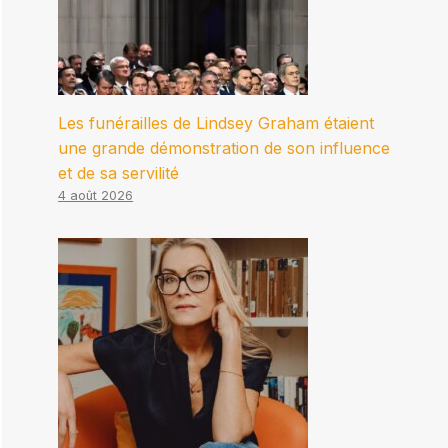
Les funérailles de Lindsey Graham étaient
une grande démonstration de son influence
et de sa servilité
4 août 2026