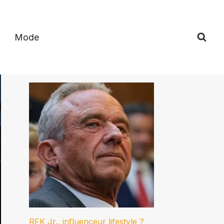
Mode
RFK Jr., influenceur lifestyle ?