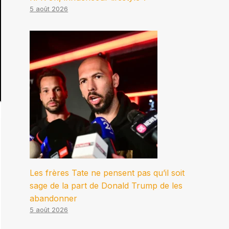
5 août 2026
Les frères Tate ne pensent pas qu’il soit
sage de la part de Donald Trump de les
abandonner
5 août 2026