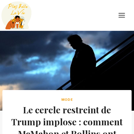
Skip
to
content
MODE
Le cercle restreint de
Trump implose : comment
McMahon et Rollins ont