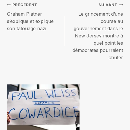
Navigation
PRÉCÉDENT
SUIVANT
Graham Platner
Le grincement d’une
de
s’explique et explique
course au
son tatouage nazi
gouvernement dans le
l’article
New Jersey montre à
quel point les
démocrates pourraient
chuter