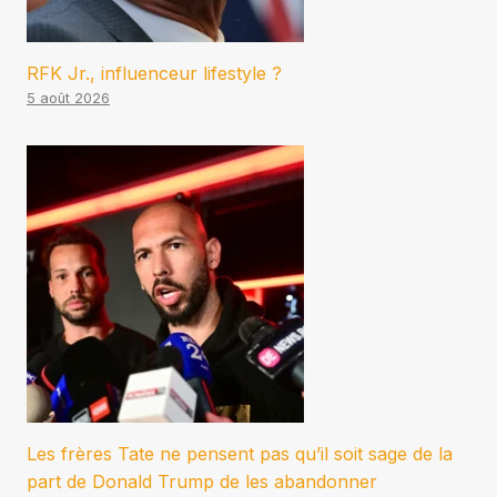
RFK Jr., influenceur lifestyle ?
5 août 2026
Les frères Tate ne pensent pas qu’il soit sage de la
part de Donald Trump de les abandonner