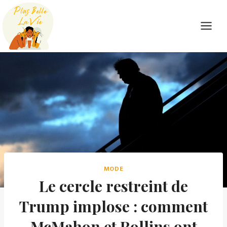
Skip
to
content
MODE
Le cercle restreint de
Trump implose : comment
McMahon et Rollins ont