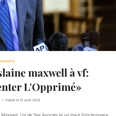
ROYAUTÉ
laine maxwell à vf:
enter L'Opprimé»
h
Publié le
13 août 2025
e Maxwell, Un de Ses Avocats et un Haut Fonctionnaire