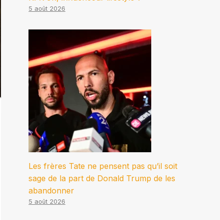
5 août 2026
Les frères Tate ne pensent pas qu’il soit
sage de la part de Donald Trump de les
abandonner
5 août 2026