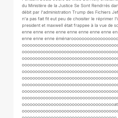
du Ministère de la Justice Se Sont Rendrrés dan
débit par l'administration Trump des Fichiers Jeff
n'a pas fait fit eut peu de choisiter le réprimer 
president et maxwell était frappee à la vue de s
enne enne enne enne enne enne enne enne en
enne enne enne éménarooooooooooooooooo
oooooooooooooooooooooooooooooooooooo
oooooooooooooooooooooooooooooooooooo
oooooooooooooooooooooooooooooooooooo
oooooooooooooooooooooooooooooooooooo
oooooooooooooooooooooooooooooooooooo
oooooooooooooooooooooooooooooooooooo
oooooooooooooooooooooooooooooooooooo
ooooooooooooooooooooooooooooooooooooo
oooooooooooooooooooooooooooooooooooo
oooooooooooooooooooooooooooooooooooata
oooooooooooooooooooooooooooooooooooo
oooooooooooooooooooooooooooooooooooo