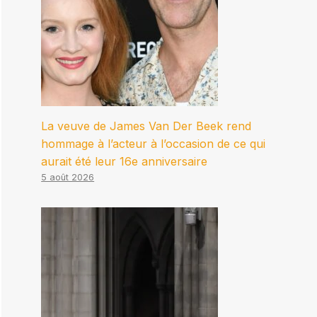
La veuve de James Van Der Beek rend
hommage à l’acteur à l’occasion de ce qui
aurait été leur 16e anniversaire
5 août 2026