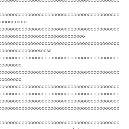
oooooooooooooooooooooooooooooooooooooooooo
oooooreore
oooooooooooooooooooooooooooooooooooooooooo
oooooooooooooooooooooooooooooo
oooooooooooooooooooooooooooooooooooooooooo
oooooooooooooseose.
oooooooooooooooooooooooooooooooooooooooooo
oooooooo
oooooooooooooooooooooooooooooooooooooooooo
oooooooo
oooooooooooooooooooooooooooooooooooooooooo
oooooooooooooooooooooooooooooooooooooooooo
oooooooooooooooooooooooooooooooooooooooooo
oooooooooooooooooooooooooooooooooooooooooo
oooooooooooooooooooooooooooooooooooooooooo