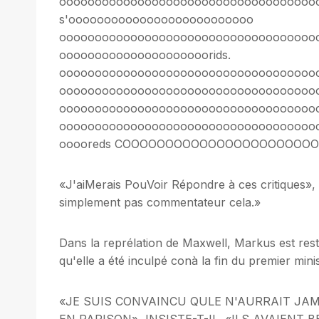
ooooooooooooooooooooooooooooooooooooo
s'oooooooooooooooooooooooooo
oooooooooooooooooooooooooooooooooooo
ooooooooooooooooooooorids.
oooooooooooooooooooooooooooooooooooo
oooooooooooooooooooooooooooooooooooo
oooooooooooooooooooooooooooooooooooo
oooooooooooooooooooooooooooooooooooo
ooooreds COOOOOOOOOOOOOOOOOOOOOO
«J'aiMerais PouVoir Répondre à ces critiques», 
simplement pas commentateur cela.»
Dans la reprélation de Maxwell, Markus est res
qu'elle a été inculpé conà la fin du premier min
«JE SUIS CONVAINCU QULE N'AURRAIT JAMA
EN PARISON», INSISTE-T-IL. «ILS AVAIENT