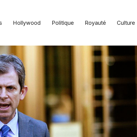
s
Hollywood
Politique
Royauté
Culture