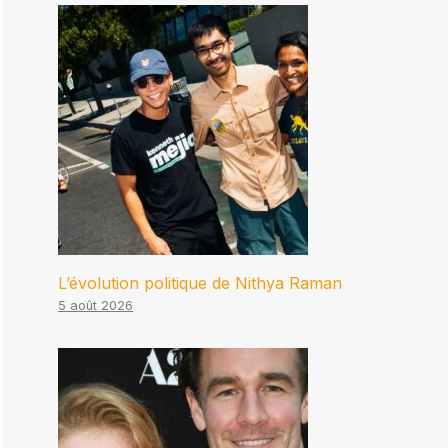
L’évolution politique de Nithya Raman
5 août 2026