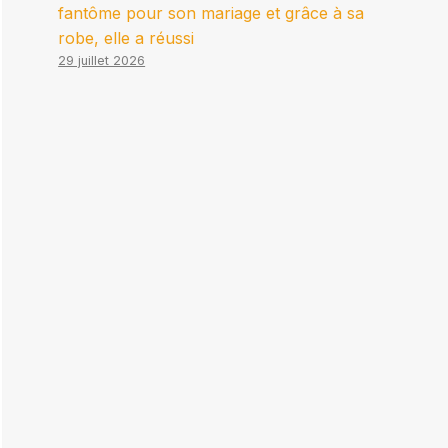
fantôme pour son mariage et grâce à sa
robe, elle a réussi
29 juillet 2026