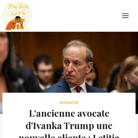
Skip
to
content
ROYAUTÉ
L'ancienne avocate
d'Ivanka Trump une
nouvelle cliente : Letitia