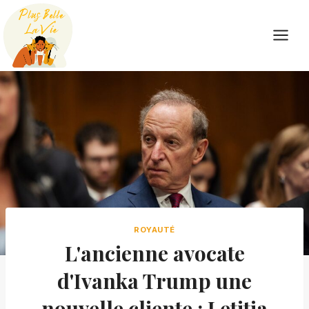
Skip
to
content
ROYAUTÉ
L'ancienne avocate
d'Ivanka Trump une
nouvelle cliente : Letitia