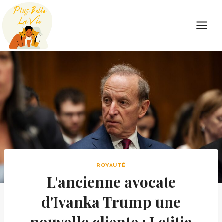
Skip
to
content
ROYAUTÉ
L'ancienne avocate
d'Ivanka Trump une
nouvelle cliente : Letitia