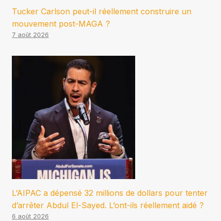
Tucker Carlson peut-il réellement construire un
mouvement post-MAGA ?
7 août 2026
L’AIPAC a dépensé 32 millions de dollars pour tenter
d’arrêter Abdul El-Sayed. L’ont-ils réellement aidé ?
6 août 2026