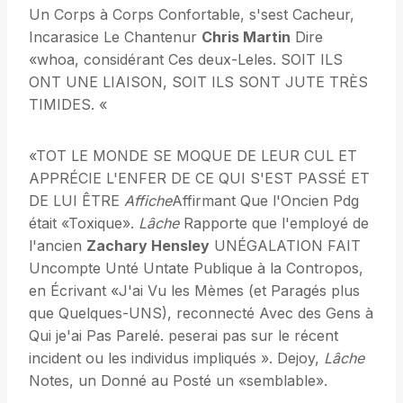
Un Corps à Corps Confortable, s'sest Cacheur,
Incarasice Le Chantenur
Chris Martin
Dire
«whoa, considérant Ces deux-Leles. SOIT ILS
ONT UNE LIAISON, SOIT ILS SONT JUTE TRÈS
TIMIDES. «
«TOT LE MONDE SE MOQUE DE LEUR CUL ET
APPRÉCIE L'ENFER DE CE QUI S'EST PASSÉ ET
DE LUI ÊTRE
Affiche
Affirmant Que l'Oncien Pdg
était «Toxique».
Lâche
Rapporte que l'employé de
l'ancien
Zachary Hensley
UNÉGALATION FAIT
Uncompte Unté Untate Publique à la Contropos,
en Écrivant «J'ai Vu les Mèmes (et Paragés plus
que Quelques-UNS), reconnecté Avec des Gens à
Qui je'ai Pas Parelé. peserai pas sur le récent
incident ou les individus impliqués ». Dejoy,
Lâche
Notes, un Donné au Posté un «semblable».