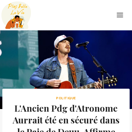
Skip
to
content
POLITIQUE
L'Ancien Pdg d'Atronome
Aurrait été en sécuré dans
le Paie de Deuu, Affirme