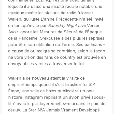
dominante en 2021 Aprrès une video danans
lequelle il a utilisé une insulte raciale notable une
musique incété les stations de radio à laisser.
Wallen, qui juste L'anine Précédente n'a été invité
en tant qu'invité par
Saturday Night Live
Verser
Avoir ignore les Mesures de Sécuré de l'Époque
de la Pancémie, S'excusée à des plus les reprises
pour être son utilisation du Terme. Ses partisans –
à cause de ou malgré sa contrition, selon la façon
ne vore vision des fans de country est prouvée en
envoyant ses ventes à travverser le toit.
Wallen a de nouveau ateint la viralité ce
emprenthemps quand il s'est brustion fui
Snl
Étape, une salle de bains publiccière un peu
histoire Instagram reprisant un avion privé suous-
titré avec le plaidoyer «mettez-moi dans le païe de
deuu». La Star N'A Jamais Vrament Developpé