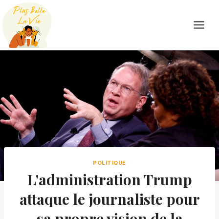
Skip
to
content
POLITIQUE
L'administration Trump
attaque le journaliste pour
sa propre vision de la