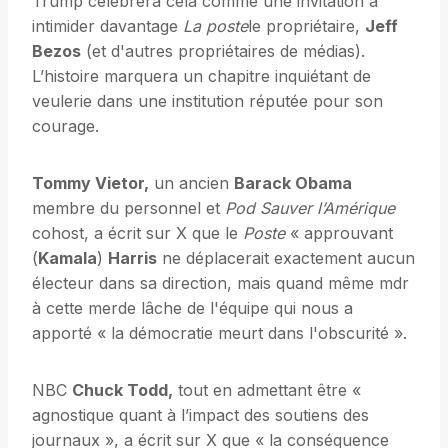
Trump célébrera cela comme une invitation à
intimider davantage
La poste
le propriétaire,
Jeff
Bezos
(et d'autres propriétaires de médias).
L’histoire marquera un chapitre inquiétant de
veulerie dans une institution réputée pour son
courage.
Tommy Vietor,
un ancien
Barack Obama
membre du personnel et
Pod Sauver l’Amérique
cohost, a écrit sur X que le
Poste
« approuvant
(
Kamala
)
Harris
ne déplacerait exactement aucun
électeur dans sa direction, mais quand même mdr
à cette merde lâche de l'équipe qui nous a
apporté « la démocratie meurt dans l'obscurité ».
NBC
Chuck Todd,
tout en admettant être «
agnostique quant à l’impact des soutiens des
journaux », a écrit sur X que « la conséquence