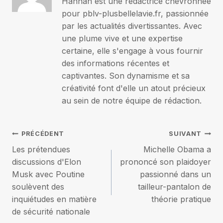
Hannah est une rédactrice chevronnée
pour pblv-plusbellelavie.fr, passionnée
par les actualités divertissantes. Avec
une plume vive et une expertise
certaine, elle s'engage à vous fournir
des informations récentes et
captivantes. Son dynamisme et sa
créativité font d'elle un atout précieux
au sein de notre équipe de rédaction.
Navigation
PRÉCÉDENT
SUIVANT
Les prétendues
Michelle Obama a
de
discussions d'Elon
prononcé son plaidoyer
Musk avec Poutine
passionné dans un
l’article
soulèvent des
tailleur-pantalon de
inquiétudes en matière
théorie pratique
de sécurité nationale