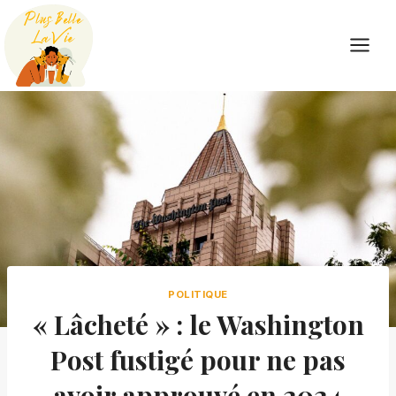
Skip
to
content
POLITIQUE
« Lâcheté » : le Washington
Post fustigé pour ne pas
avoir approuvé en 2024