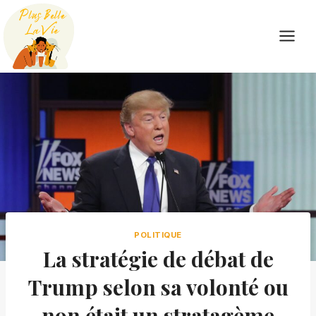
Skip
to
content
POLITIQUE
La stratégie de débat de
Trump selon sa volonté ou
non était un stratagème