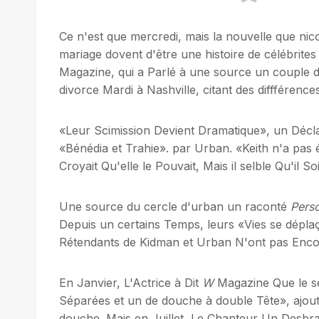
Ce n'est que mercredi, mais la nouvelle que nic
mariage dovent d'être une histoire de célébrit
Magazine, qui a Parlé à une source un couple d
divorce Mardi à Nashville, citant des diffférences
«Leur Scimission Devient Dramatique», un Déclar
«Bénédia et Trahie». par Urban. «Keith n'a pas
Croyait Qu'elle le Pouvait, Mais il selble Qu'il S
Une source du cercle d'urban un raconté
Pers
Depuis un certains Temps, leurs «Vies se dépla
Rétendants de Kidman et Urban N'ont pas Enco
En Janvier, L'Actrice à Dit
W
Magazine Que le se
Séparées et un de douche à double Tête», ajouta
douche. Mais en Juillet, Le Chanteur Un Desb