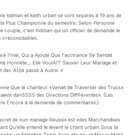
ole kidman et keith urban se sont separés à 19 ans de
es la Plus Championne du semestre. Selon
Personne
e couple, c'est Kidman qui un officier de demande le
 irréconciliables.
é l'Inié, Qui a Ajouté Que l'acctrance Se Sentait
 été Honnête… Elle VoulAIT Sauver Leur Mariage et
oit dec AUjà passé à Autre. «
onne
Que le chanteur «Venait de Traverser des Trucs»
çaient danSSSS des Directions DiffFérentes». (Les
re Encore à la demande de commentaires.)
cret de «un mariage Réussi» est «des Marchandises
nt Qu'elle entend le levent le chant urbain Sous la
ranché un Entretien Zoom Avec
Hayley et Max le Matin,