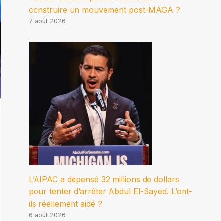
construire un mouvement post-MAGA ?
7 août 2026
L’AIPAC a dépensé 32 millions de dollars
pour tenter d’arrêter Abdul El-Sayed. L’ont-
ils réellement aidé ?
6 août 2026