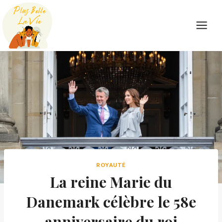
Skip
to
content
ROYAUTÉ
La reine Marie du
Danemark célèbre le 58e
anniversaire du roi