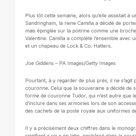
Plus tôt cette semaine, alors qu’elle assistait à 
Sandringham, la reine Camilla a décidé de porte
mais épinglée sur la poitrine comme une broch
Valentine. Camilla a complété l’ensemble avec u
et un chapeau de Lock & Co. Hatters.
Joe Giddens – PA Images/Getty Images
Pourtant, à y regarder de plus près, il ne s’agit
couronne. Celui que la souveraine a décidé de so
forme de couronne Tudor, qui n’est autre que le
d’inclure dans ses armoiries lors de son accessio
des cachets de la poste royale aux uniformes d
Il y a précisément deux chiffres dans le monog
signifiant « roi » en latin, enchâssé dans la 