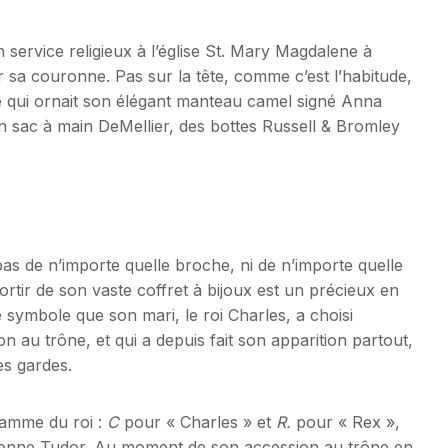
un service religieux à l’église St. Mary Magdalene à
r sa couronne. Pas sur la tête, comme c’est l’habitude,
e qui ornait son élégant manteau camel signé Anna
n sac à main DeMellier, des bottes Russell & Bromley
 pas de n’importe quelle broche, ni de n’importe quelle
rtir de son vaste coffret à bijoux est un précieux en
 symbole que son mari, le roi Charles, a choisi
n au trône, et qui a depuis fait son apparition partout,
es gardes.
ramme du roi :
C
pour « Charles » et
R.
pour « Rex »,
couronne Tudor. Au moment de son accession au trône en