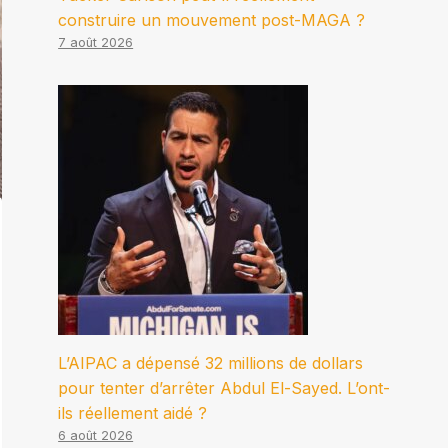
construire un mouvement post-MAGA ?
7 août 2026
L’AIPAC a dépensé 32 millions de dollars
pour tenter d’arrêter Abdul El-Sayed. L’ont-
ils réellement aidé ?
6 août 2026