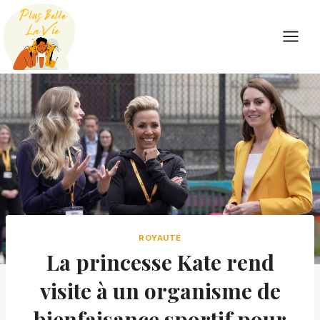
Skip
to
content
ROYAUTÉ
La princesse Kate rend
visite à un organisme de
bienfaisance sportif pour