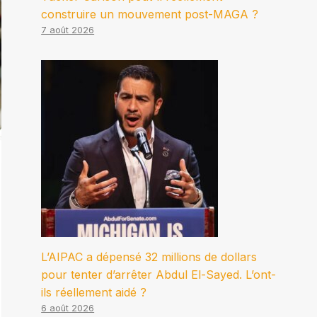
construire un mouvement post-MAGA ?
7 août 2026
L’AIPAC a dépensé 32 millions de dollars
pour tenter d’arrêter Abdul El-Sayed. L’ont-
ils réellement aidé ?
6 août 2026