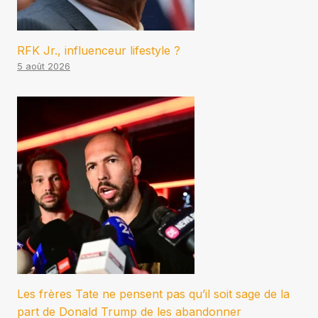
RFK Jr., influenceur lifestyle ?
5 août 2026
Les frères Tate ne pensent pas qu’il soit sage de la
part de Donald Trump de les abandonner