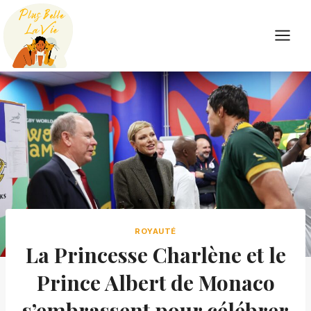
Skip
to
content
ROYAUTÉ
La Princesse Charlène et le
Prince Albert de Monaco
s’embrassent pour célébrer