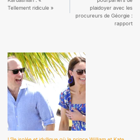
Kardashian : «
pourparlers de
l’article
Tellement ridicule »
plaidoyer avec les
procureurs de Géorgie :
rapport
L’île isolée et idyllique où le prince William et Kate