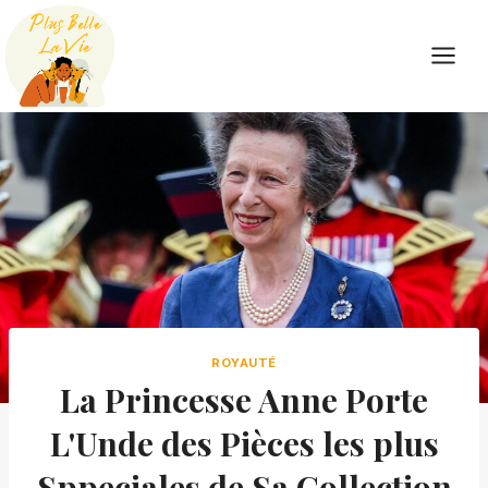
Skip
to
content
ROYAUTÉ
La Princesse Anne Porte
L'Unde des Pièces les plus
Sppeciales de Sa Collection