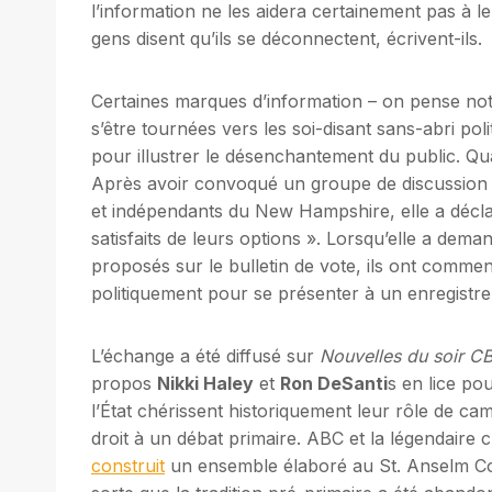
l’information ne les aidera certainement pas à le
gens disent qu’ils se déconnectent, écrivent-ils.
Certaines marques d’information – on pense n
s’être tournées vers les soi-disant sans-abri pol
pour illustrer le désenchantement du public. 
Après avoir convoqué un groupe de discussion 
et indépendants du New Hampshire, elle a déclaré 
satisfaits de leurs options ». Lorsqu’elle a dema
proposés sur le bulletin de vote, ils ont commenc
politiquement pour se présenter à un enregistre
L’échange a été diffusé sur
Nouvelles du soir C
propos
Nikki Haley
et
Ron DeSanti
s en lice po
l’État chérissent historiquement leur rôle de c
droit à un débat primaire. ABC et la légendair
construit
un ensemble élaboré au St. Anselm Coll