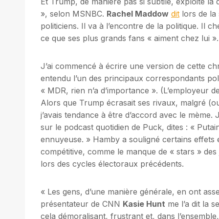
Et Trump, de manière pas si subtile, exploite la d
», selon MSNBC.
Rachel Maddow
dit
lors de la
politiciens. Il va à l’encontre de la politique. Il 
ce que ses plus grands fans « aiment chez lui ».
J’ai commencé à écrire une version de cette chr
entendu l’un des principaux correspondants poli
« MDR, rien n’a d’importance ». (L’employeur de la
Alors que Trump écrasait ses rivaux, malgré (ou
j’avais tendance à être d’accord avec le mème. J
sur le podcast quotidien de Puck, dites : « Put
ennuyeuse. » Hamby a souligné certains effets e
compétitive, comme le manque de « stars » des 
lors des cycles électoraux précédents.
« Les gens, d’une manière générale, en ont assez de
présentateur de CNN
Kasie Hunt
me l’a dit la 
cela démoralisant, frustrant et, dans l’ensembl