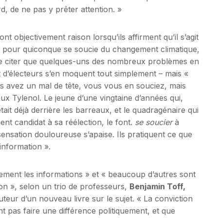
rd, de ne pas y prêter attention. »
t objectivement raison lorsqu’ils affirment qu’il s’agit
 pour quiconque se soucie du changement climatique,
 ne citer que quelques-uns des nombreux problèmes en
 d’électeurs s’en moquent tout simplement – ​​mais «
us avez un mal de tête, vous vous en souciez, mais
x Tylenol. Le jeune d’une vingtaine d’années qui,
ait déjà derrière les barreaux, et le quadragénaire qui
nt candidat à sa réélection, le font.
se soucier
à
sensation douloureuse s’apaise. Ils pratiquent ce que
’information ».
ement les informations » et « beaucoup d’autres sont
ion », selon un trio de professeurs,
Benjamin Toff,
auteur d’un nouveau livre sur le sujet. « La conviction
nt pas faire une différence politiquement, et que