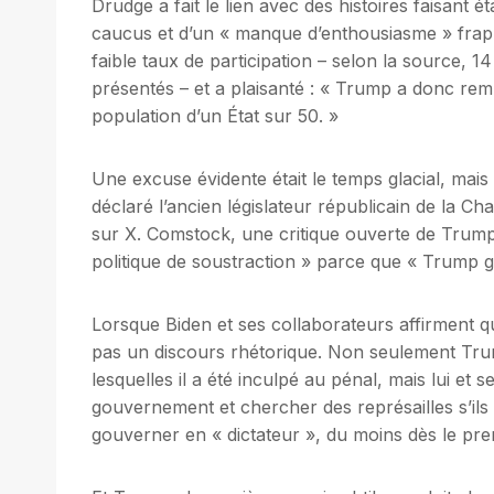
Drudge a fait le lien avec des histoires faisant é
caucus et d’un « manque d’enthousiasme » frapp
faible taux de participation – selon la source, 14
présentés – et a plaisanté : « Trump a donc re
population d’un État sur 50. »
Une excuse évidente était le temps glacial, mais «
déclaré l’ancien législateur républicain de la 
sur X. Comstock, une critique ouverte de Trump
politique de soustraction » parce que « Trump ga
Lorsque Biden et ses collaborateurs affirment que
pas un discours rhétorique. Non seulement Trum
lesquelles il a été inculpé au pénal, mais lui et s
gouvernement et chercher des représailles s’il
gouverner en « dictateur », du moins dès le pre