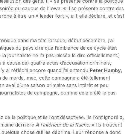
ésillusion des gens. Il « se présente contre la politique
 soirée du caucus de l’Iowa. « Il se présente contre des
cherche à être un « leader fort », a-t-elle déclaré, et c’est
onique dans ma tête lorsque, début décembre, j’ai
tiques du pays dire que l’ambiance de ce cycle était
 journaliste ne l’a pas laissée le dire officiellement.)
 à cause de) quatre actes d’accusation criminels,
’y ai réfléchi encore quand j’ai entendu
Peter Hamby
,
ain de merde, mec, cette campagne a été tellement
n aval d’une saison primaire sans intérêt et peu
journalistes de campagne, comme cela a été le cas
 la politique et ils l’ont désactivée. Ils l’ont ignoré »,
semaine dernière
À l’intérieur de la Ruche.
« Ils trouvent
e, quelque chose qui les déprime. Leur réponse a donc