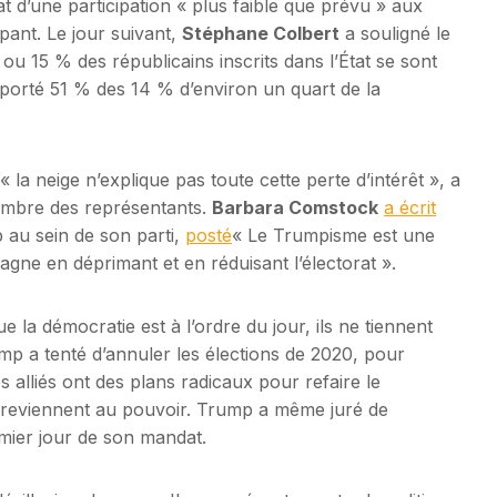
tat d’une participation « plus faible que prévu » aux
ant. Le jour suivant,
Stéphane Colbert
a souligné le
 ou 15 % des républicains inscrits dans l’État se sont
mporté 51 % des 14 % d’environ un quart de la
 la neige n’explique pas toute cette perte d’intérêt », a
Chambre des représentants.
Barbara Comstock
a écrit
 au sein de son parti,
posté
« Le Trumpisme est une
gne en déprimant et en réduisant l’électorat ».
 la démocratie est à l’ordre du jour, ils ne tiennent
p a tenté d’annuler les élections de 2020, pour
es alliés ont des plans radicaux pour refaire le
s reviennent au pouvoir. Trump a même juré de
mier jour de son mandat.