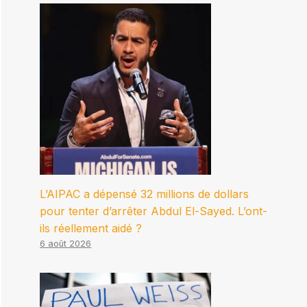
L’AIPAC a dépensé 32 millions de dollars
pour tenter d’arrêter Abdul El-Sayed. L’ont-
ils réellement aidé ?
6 août 2026