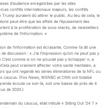
isses d’audience enregistrées par les sites
«Les conflits internationaux majeurs, les conflits
 Trump auraient dû attirer le public. Au lieu de cela, le
atons peut-être que les effets de l’épuisement des
ent à la prolifération de sous-stacks, de newsletters
ystème de l’information. »
ation de l’information est écrasante. Comme l’a dit une
e discussion : « J’ai l’impression qu’on ne peut pas y
. « C’est comme si on ne pouvait pas y échapper », a
ela peut vraiment affecter votre santé mentale», a
rs qui ont regardé les séries éliminatoires de la NFL ou
des caucus. (Fox News, MSNBC et CNN ont totalisé
rande écoute ce soir-là, soit une baisse de près de 4
cus de 2020.)
endemain du caucus, était intitulé « Sitting Out ’24 ? »