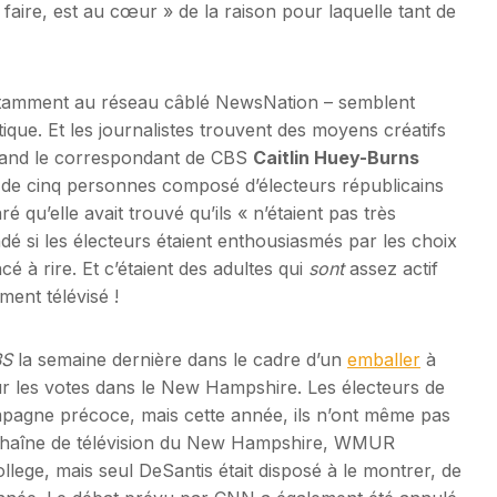
 faire, est au cœur » de la raison pour laquelle tant de
otamment au réseau câblé NewsNation – semblent
itique. Et les journalistes trouvent des moyens créatifs
Quand le correspondant de CBS
Caitlin Huey-Burns
de cinq personnes composé d’électeurs républicains
qu’elle avait trouvé qu’ils « n’étaient pas très
ndé si les électeurs étaient enthousiasmés par les choix
é à rire. Et c’étaient des adultes qui
sont
assez actif
ment télévisé !
BS
la semaine dernière dans le cadre d’un
emballer
à
ur les votes dans le New Hampshire. Les électeurs de
ampagne précoce, mais cette année, ils n’ont même pas
e chaîne de télévision du New Hampshire, WMUR
ege, mais seul DeSantis était disposé à le montrer, de