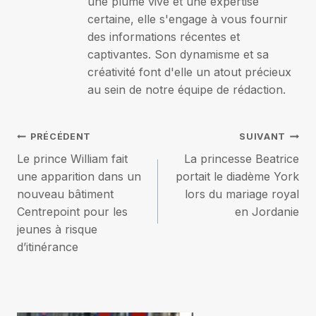
une plume vive et une expertise
certaine, elle s'engage à vous fournir
des informations récentes et
captivantes. Son dynamisme et sa
créativité font d'elle un atout précieux
au sein de notre équipe de rédaction.
Navigation
PRÉCÉDENT
SUIVANT
Le prince William fait
La princesse Beatrice
de
une apparition dans un
portait le diadème York
nouveau bâtiment
lors du mariage royal
l’article
Centrepoint pour les
en Jordanie
jeunes à risque
d’itinérance