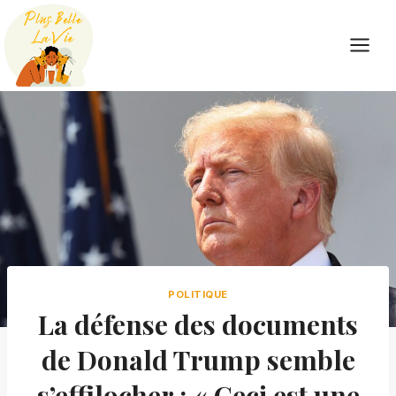
Skip
to
content
POLITIQUE
La défense des documents
de Donald Trump semble
s’effilocher : « Ceci est une