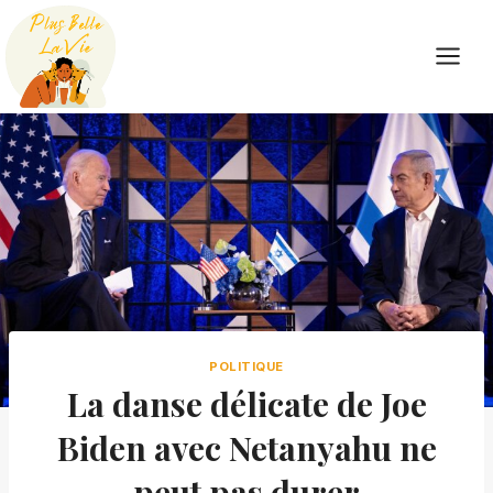
Skip
to
content
POLITIQUE
La danse délicate de Joe
Biden avec Netanyahu ne
peut pas durer