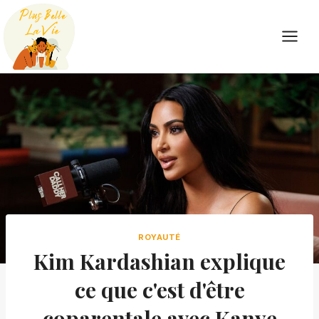
Skip
to
content
ROYAUTÉ
Kim Kardashian explique
ce que c'est d'être
coparentale avec Kanye