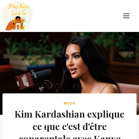
Skip
to
content
MODE
Kim Kardashian explique
ce que c'est d'être
coparentale avec Kanye