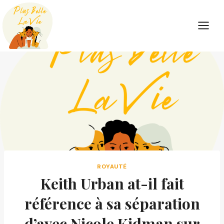
Skip
to
content
ROYAUTÉ
Keith Urban at-il fait
référence à sa séparation
d’avec Nicole Kidman sur