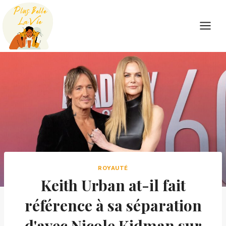
Skip
to
content
ROYAUTÉ
Keith Urban at-il fait
référence à sa séparation
d'avec Nicole Kidman sur