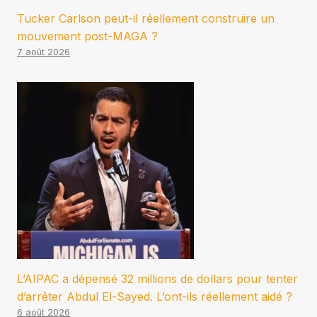
Tucker Carlson peut-il réellement construire un
mouvement post-MAGA ?
7 août 2026
L’AIPAC a dépensé 32 millions de dollars pour tenter
d’arrêter Abdul El-Sayed. L’ont-ils réellement aidé ?
6 août 2026