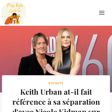
Skip
to
content
ROYAUTÉ
Keith Urban at-il fait
référence à sa séparation
d'avec Nicole Kidman sur