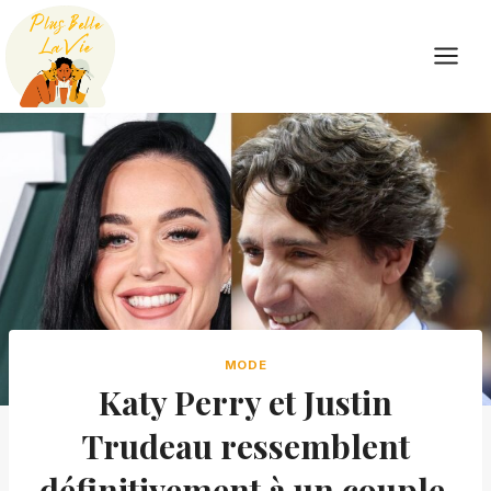
Skip
to
content
MODE
Katy Perry et Justin
Trudeau ressemblent
définitivement à un couple,