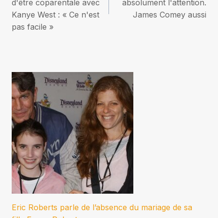
d'être coparentale avec
absolument l'attention.
l’article
Kanye West : « Ce n'est
James Comey aussi
pas facile »
Eric Roberts parle de l’absence du mariage de sa