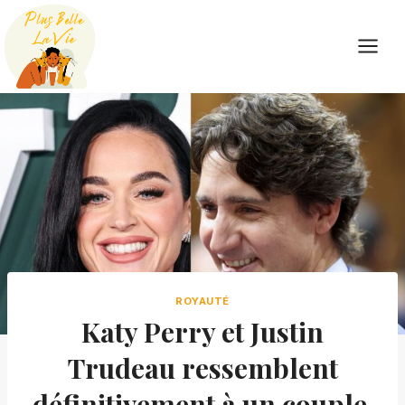
Skip
to
content
ROYAUTÉ
Katy Perry et Justin
Trudeau ressemblent
définitivement à un couple,