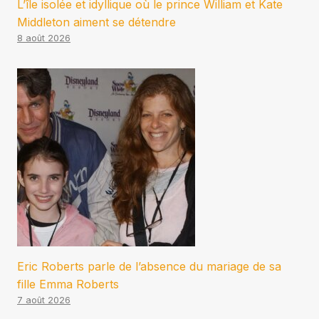
L’île isolée et idyllique où le prince William et Kate
Middleton aiment se détendre
8 août 2026
Eric Roberts parle de l’absence du mariage de sa
fille Emma Roberts
7 août 2026