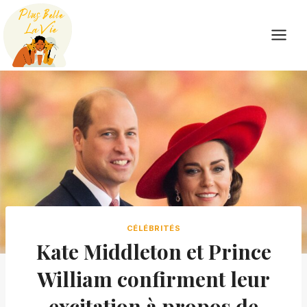
Skip
to
content
CÉLÉBRITÉS
Kate Middleton et Prince
William confirment leur
excitation à propos de