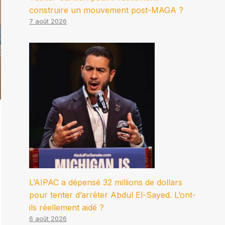
construire un mouvement post-MAGA ?
7 août 2026
L’AIPAC a dépensé 32 millions de dollars
pour tenter d’arrêter Abdul El-Sayed. L’ont-
ils réellement aidé ?
6 août 2026