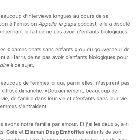
eaucoup d'interviews longues au cours de sa
tion à l'émission
Appelle-la papa
podcast, elle a discuté
concernant le fait de ne pas avoir d'enfants biologiques.
es « dames chats sans enfants » ou du gouverneur de
t à Harris de ne pas avoir d’enfants biologiques pour
dire
à ce sujet.
eaucoup de femmes ici qui, parmi elles, n'aspirent pas
ode diffusé dimanche. «Deuxièmement, beaucoup de
e, de famille dans leur vie et d'enfants dans leur vie.
 femmes s'entraident.
 avons notre famille par amour. Et j'ai les deux », a-t-
ts.
Cole
et
Ella
mari
Doug Emhoff
les enfants de son
très moderne. L'ex-femme de mon mari est une de mes