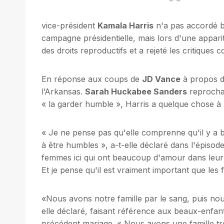
vice-président
Kamala Harris
n'a pas accordé b
campagne présidentielle, mais lors d'une appari
des droits reproductifs et a rejeté les critiques 
En réponse aux coups de
JD Vance
à propos d
l’Arkansas.
Sarah Huckabee Sanders
reprochan
« la garder humble », Harris a quelque chose à
« Je ne pense pas qu'elle comprenne qu'il y a b
à être humbles », a-t-elle déclaré dans l'épis
femmes ici qui ont beaucoup d'amour dans leur vi
Et je pense qu'il est vraiment important que les
«Nous avons notre famille par le sang, puis nous
elle déclaré, faisant référence aux beaux-enfan
précédent mariage. « Nous avons une famille 