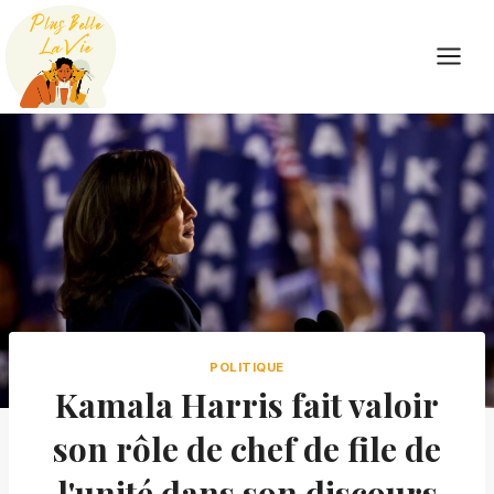
Skip
to
content
POLITIQUE
Kamala Harris fait valoir
son rôle de chef de file de
l'unité dans son discours