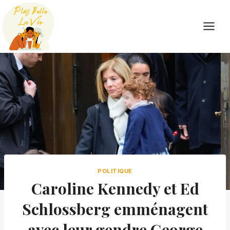
Skip
to
content
POLITIQUE
Caroline Kennedy et Ed
Schlossberg emménagent
avec leur gendre George