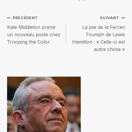
Navigation
PRÉCÉDENT
SUIVANT
Kate Middleton prend
La joie de la Ferrari
de
un nouveau poste chez
Triumph de Lewis
Trooping the Color
Hamilton : « Celle-ci est
l’article
autre chose »