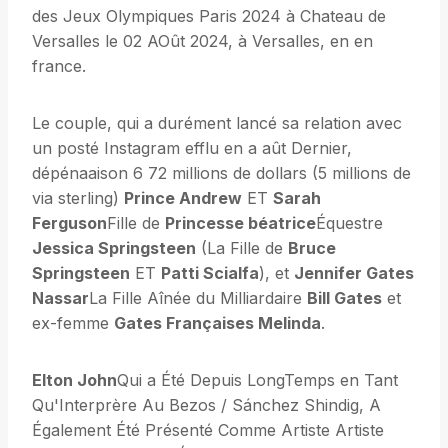
des Jeux Olympiques Paris 2024 à Chateau de
Versalles le 02 AOût 2024, à Versalles, en en
france.
Le couple, qui a durément lancé sa relation avec
un posté Instagram efflu en a aût Dernier,
dépénaaison 6 72 millions de dollars (5 millions de
via sterling)
Prince Andrew
ET
Sarah
Ferguson
Fille de
Princesse béatrice
Équestre
Jessica Springsteen
(La Fille de
Bruce
Springsteen
ET
Patti Scialfa
), et
Jennifer Gates
Nassar
La Fille Aînée du Milliardaire
Bill Gates
et
ex-femme
Gates Françaises Melinda
.
Elton John
Qui a Été Depuis LongTemps en Tant
Qu'Interprère Au Bezos / Sánchez Shindig, A
Également Été Présenté Comme Artiste Artiste