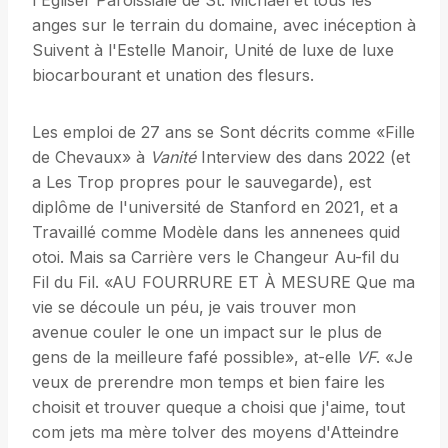
l'Égliser Paroissiale de St. Michael et tous les
anges sur le terrain du domaine, avec inéception à
Suivent à l'Estelle Manoir, Unité de luxe de luxe
biocarbourant et unation des flesurs.
Les emploi de 27 ans se Sont décrits comme «Fille
de Chevaux» à
Vanité
Interview des dans 2022 (et
a Les Trop propres pour le sauvegarde), est
diplôme de l'université de Stanford en 2021, et a
Travaillé comme Modèle dans les annenees quid
otoi. Mais sa Carrière vers le Changeur Au-fil du
Fil du Fil. «AU FOURRURE ET À MESURE Que ma
vie se découle un péu, je vais trouver mon
avenue couler le one un impact sur le plus de
gens de la meilleure fafé possible», at-elle
VF
. «Je
veux de prerendre mon temps et bien faire les
choisit et trouver queque a choisi que j'aime, tout
com jets ma mère tolver des moyens d'Atteindre