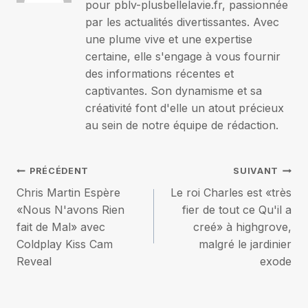
pour pblv-plusbellelavie.fr, passionnée
par les actualités divertissantes. Avec
une plume vive et une expertise
certaine, elle s'engage à vous fournir
des informations récentes et
captivantes. Son dynamisme et sa
créativité font d'elle un atout précieux
au sein de notre équipe de rédaction.
Navigation
PRÉCÉDENT
SUIVANT
Chris Martin Espère
Le roi Charles est «très
de
«Nous N'avons Rien
fier de tout ce Qu'il a
fait de Mal» avec
creé» à highgrove,
l’article
Coldplay Kiss Cam
malgré le jardinier
Reveal
exode