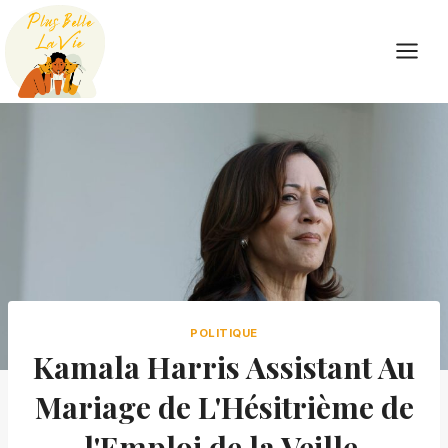
Skip
to
content
POLITIQUE
Kamala Harris Assistant Au
Mariage de L'Hésitrième de
l'Emploi de la Veille,