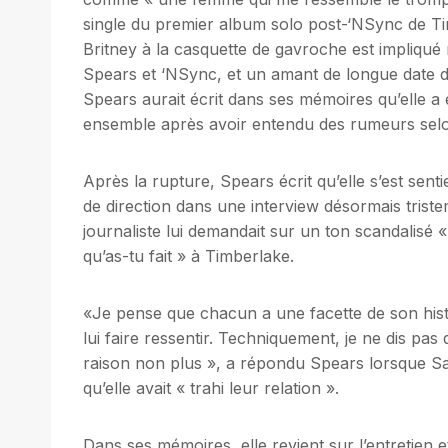
single du premier album solo post-‘NSync de T
Britney à la casquette de gavroche est impliqu
Spears et ‘NSync, et un amant de longue date d
Spears aurait écrit dans ses mémoires qu’elle a
ensemble après avoir entendu des rumeurs selon 
Après la rupture, Spears écrit qu’elle s’est sen
de direction dans une interview désormais tris
journaliste lui demandait sur un ton scandalisé «
qu’as-tu fait » à Timberlake.
«Je pense que chacun a une facette de son histoir
lui faire ressentir. Techniquement, je ne dis pas q
raison non plus », a répondu Spears lorsque Sa
qu’elle avait « trahi leur relation ».
Dans ses mémoires, elle revient sur l’entretien