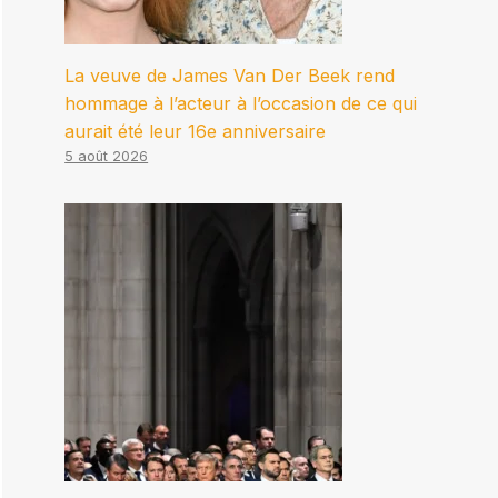
La veuve de James Van Der Beek rend
hommage à l’acteur à l’occasion de ce qui
aurait été leur 16e anniversaire
5 août 2026