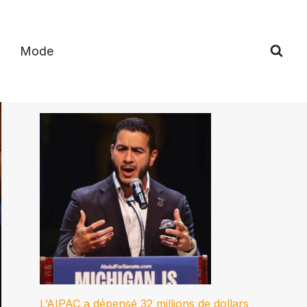
Mode
L’AIPAC a dépensé 32 millions de dollars