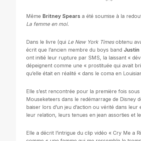
Même
Britney Spears
a été soumise à la redou
La femme en moi
.
Dans le livre (qui
Le New York Times
obtenu avan
écrit que l’ancien membre du boys band
Justin
ont initié leur rupture par SMS, la laissant « dév
dépeignent comme une « prostituée qui avait br
qu’elle était en réalité « dans le coma en Louisi
Elle s’est rencontrée pour la première fois sous
Mouseketeers dans le redémarrage de Disney 
baiser lors d’un jeu d’action ou vérité dans leu
leur relation, leurs tenues en jean assorties et l
Elle a décrit l’intrigue du clip vidéo « Cry Me a
comme « une femme qui me ressemble le trompe et