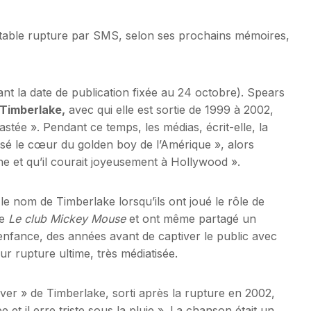
table rupture par SMS, selon ses prochains mémoires,
t la date de publication fixée au 24 octobre). Spears
 Timberlake,
avec qui elle est sortie de 1999 à 2002,
astée ». Pendant ce temps, les médias, écrit-elle, la
isé le cœur du golden boy de l’Amérique », alors
ane et qu’il courait joyeusement à Hollywood ».
 le nom de Timberlake lorsqu’ils ont joué le rôle de
de
Le club Mickey Mouse
et ont même partagé un
r enfance, des années avant de captiver le public avec
eur rupture ultime, très médiatisée.
 River » de Timberlake, sorti après la rupture en 2002,
 il erre triste sous la pluie ». La chanson était un