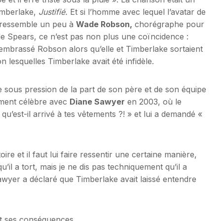
imberlake,
Justifié.
Et si l’homme avec lequel l’avatar de
é ressemble un peu à
Wade Robson,
chorégraphe pour
e Spears, ce n’est pas non plus une coïncidence :
 embrassé Robson alors qu’elle et Timberlake sortaient
lesquelles Timberlake avait été infidèle.
tie sous pression de la part de son père et de son équipe
tement célèbre avec
Diane Sawyer
en 2003, où le
 qu’est-il arrivé à tes vêtements ?! » et lui a demandé «
e et il faut lui faire ressentir une certaine manière,
u’il a tort, mais je ne dis pas techniquement qu’il a
wyer a déclaré que Timberlake avait laissé entendre
 et ses conséquences.