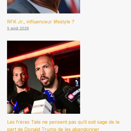
RFK Jr., influenceur lifestyle ?
5 août 2026
Les frères Tate ne pensent pas qu’il soit sage de la
part de Donald Trump de les abandonner