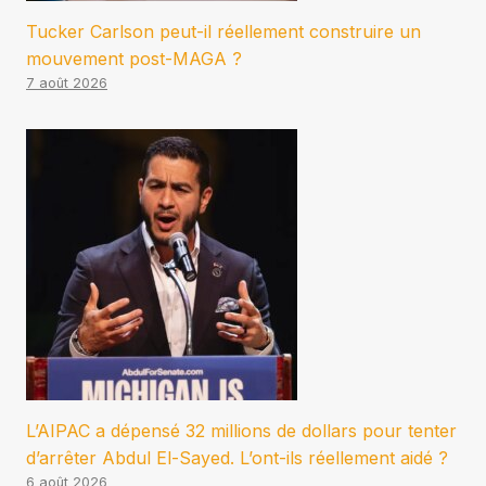
Tucker Carlson peut-il réellement construire un
mouvement post-MAGA ?
7 août 2026
L’AIPAC a dépensé 32 millions de dollars pour tenter
d’arrêter Abdul El-Sayed. L’ont-ils réellement aidé ?
6 août 2026