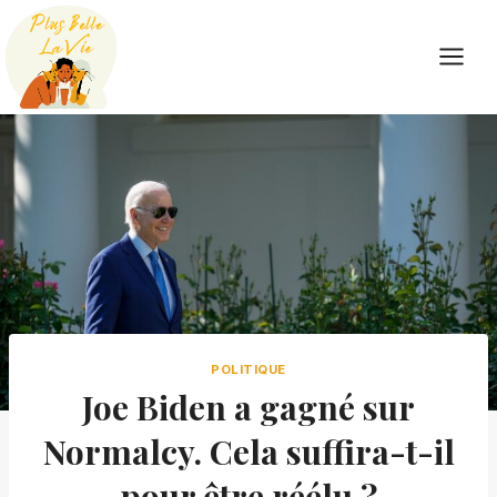
Skip
to
content
POLITIQUE
Joe Biden a gagné sur
Normalcy. Cela suffira-t-il
pour être réélu ?