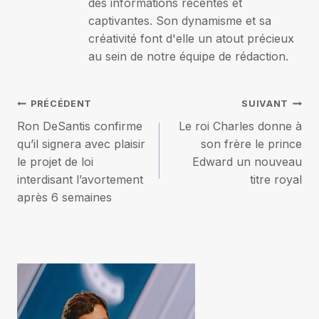
des informations récentes et
captivantes. Son dynamisme et sa
créativité font d'elle un atout précieux
au sein de notre équipe de rédaction.
Navigation
PRÉCÉDENT
SUIVANT
Ron DeSantis confirme
Le roi Charles donne à
de
qu’il signera avec plaisir
son frère le prince
le projet de loi
Edward un nouveau
l’article
interdisant l’avortement
titre royal
après 6 semaines