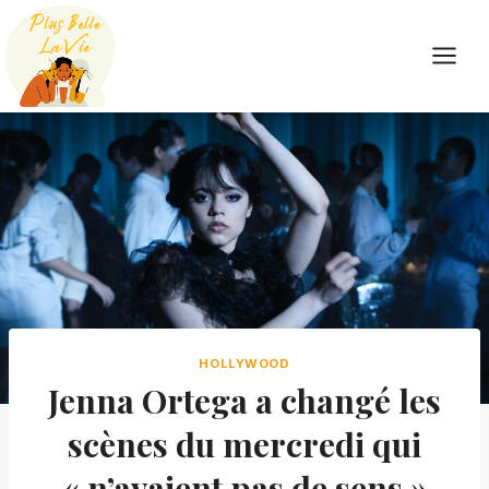
Skip
to
content
HOLLYWOOD
Jenna Ortega a changé les
scènes du mercredi qui
« n’avaient pas de sens »