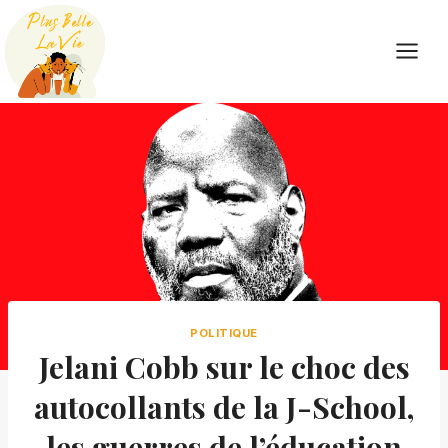
Skip
to
content
POLITIQUE
Jelani Cobb sur le choc des
autocollants de la J-School,
les guerres de l’éducation