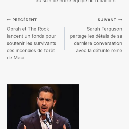
au sein de notre équipe de rédaction.
Navigation
PRÉCÉDENT
SUIVANT
Oprah et The Rock
Sarah Ferguson
de
lancent un fonds pour
partage les détails de sa
soutenir les survivants
dernière conversation
l’article
des incendies de forêt
avec la défunte reine
de Maui