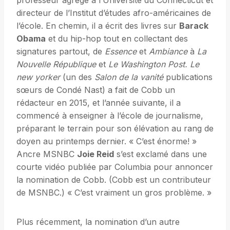
professeur agrégé à l’Université du Connecticut et
directeur de l’Institut d’études afro-américaines de
l’école. En chemin, il a écrit des livres sur
Barack
Obama
et du hip-hop tout en collectant des
signatures partout, de
Essence
et
Ambiance
à
La
Nouvelle République
et
Le Washington Post.
Le
new yorker
(un des
Salon de la vanité
publications
sœurs de Condé Nast) a fait de Cobb un
rédacteur en 2015, et l’année suivante, il a
commencé à enseigner à l’école de journalisme,
préparant le terrain pour son élévation au rang de
doyen au printemps dernier. « C’est énorme! »
Ancre MSNBC
Joie Reid
s’est exclamé dans une
courte vidéo publiée par Columbia pour annoncer
la nomination de Cobb. (Cobb est un contributeur
de MSNBC.) « C’est vraiment un gros problème. »
Plus récemment, la nomination d’un autre