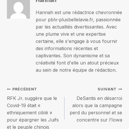
Hannah
Hannah est une rédactrice chevronnée
pour pblv-plusbellelavie.fr, passionnée
par les actualités divertissantes. Avec
une plume vive et une expertise
certaine, elle s'engage à vous fournir
des informations récentes et
captivantes. Son dynamisme et sa
créativité font d'elle un atout précieux
au sein de notre équipe de rédaction.
Navigation
PRÉCÉDENT
SUIVANT
RFK Jr. suggère que le
DeSantis en désarroi
de
Covid-19 était «
alors que la campagne
ethniquement ciblé »
perd du personnel et se
l’article
pour épargner les Juifs
concentre sur l’Iowa
et le peuple chinois