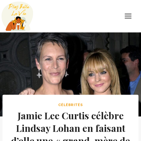
Skip
to
content
CÉLÉBRITÉS
Jamie Lee Curtis célèbre
Lindsay Lohan en faisant
d’elle une « grand-mère de