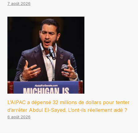
7 août 2026
L’AIPAC a dépensé 32 millions de dollars pour tenter
d’arrêter Abdul El-Sayed. L’ont-ils réellement aidé ?
6 août 2026