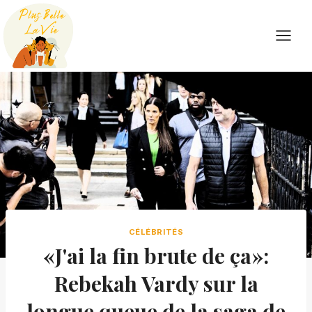
Skip
to
content
CÉLÉBRITÉS
«J'ai la fin brute de ça»:
Rebekah Vardy sur la
longue queue de la saga de