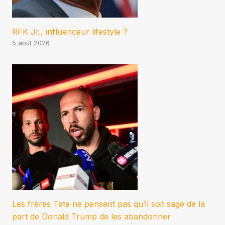
RFK Jr., influenceur lifestyle ?
5 août 2026
Les frères Tate ne pensent pas qu’il soit sage de la
part de Donald Trump de les abandonner