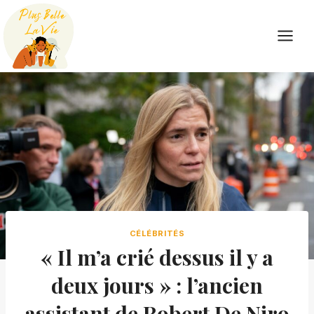
Skip
to
content
CÉLÉBRITÉS
« Il m’a crié dessus il y a
deux jours » : l’ancien
assistant de Robert De Niro