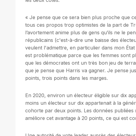
« Je pense que ce sera bien plus proche que ce 
tous ces propos trop optimistes de la part de T
l’avortement anime plus de gens qu’ils ne le pen
républicains (c'est-à-dire une baisse des électe
veulent l'admettre, en particulier dans mon État
est problématique parce que les femmes sont p
que les démocrates ont un très bon jeu de terrai
que je pense que Harris va gagner. Je pense ju
points, trois points dans les marges.
En 2020, environ un électeur éligible sur dix app
moins un électeur sur dix appartenait à la géné
cohorte par deux points. Les données publiées
améliore cet avantage à 20 points, ce qui est 
Une autorité de vote leader auprès des électeur