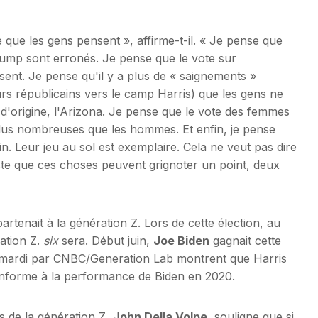
que les gens pensent », affirme-t-il. « Je pense que
rump sont erronés. Je pense que le vote sur
sent. Je pense qu'il y a plus de « saignements »
urs républicains vers le camp Harris) que les gens ne
 d'origine, l'Arizona. Je pense que le vote des femmes
lus nombreuses que les hommes. Et enfin, je pense
n. Leur jeu au sol est exemplaire. Cela ne veut pas dire
ste que ces choses peuvent grignoter un point, deux
artenait à la génération Z. Lors de cette élection, au
ration Z.
six
sera. Début juin,
Joe Biden
gagnait cette
 mardi par CNBC/Generation Lab montrent que Harris
conforme à la performance de Biden en 2020.
s de la génération Z,
John Della Volpe,
souligne que si