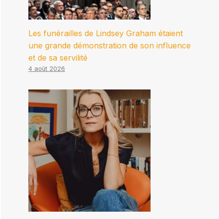
Les funérailles de Lindsey Graham étaient
une grande démonstration de son influence
et de sa servilité
4 août 2026