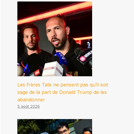
Les frères Tate ne pensent pas qu’il soit
sage de la part de Donald Trump de les
abandonner
5 août 2026