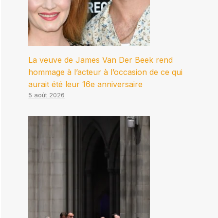
La veuve de James Van Der Beek rend
hommage à l’acteur à l’occasion de ce qui
aurait été leur 16e anniversaire
5 août 2026