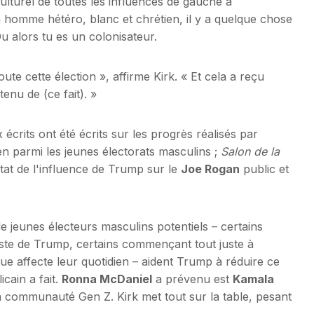
ulturel de toutes les influences de gauche a
 homme hétéro, blanc et chrétien, il y a quelque chose
u alors tu es un colonisateur.
ute cette élection », affirme Kirk. « Et cela a reçu
enu de (ce fait). »
crits ont été écrits sur les progrès réalisés par
tien parmi les jeunes électorats masculins ;
Salon de la
tat de l'influence de Trump sur le
Joe Rogan
public et
e jeunes électeurs masculins potentiels – certains
ste de Trump, certains commençant tout juste à
ue affecte leur quotidien – aident Trump à réduire ce
cain a fait.
Ronna McDaniel
a prévenu est
Kamala
a communauté Gen Z. Kirk met tout sur la table, pesant