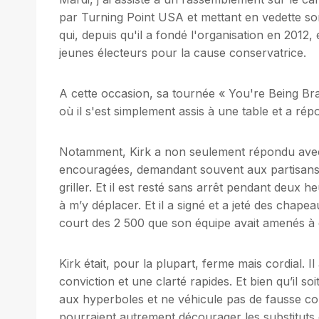
par Turning Point USA et mettant en vedette so
qui, depuis qu'il a fondé l'organisation en 2012, e
jeunes électeurs pour la cause conservatrice.
A cette occasion, sa tournée « You're Being Bra
où il s'est simplement assis à une table et a ré
Notamment, Kirk a non seulement répondu avec p
encouragées, demandant souvent aux partisans de
griller. Et il est resté sans arrêt pendant deux h
à m’y déplacer. Et il a signé et a jeté des chap
court des 2 500 que son équipe avait amenés à d
Kirk était, pour la plupart, ferme mais cordial. 
conviction et une clarté rapides. Et bien qu’il s
aux hyperboles et ne véhicule pas de fausse con
pourraient autrement décourager les substitut