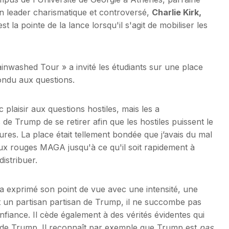
n leader charismatique et controversé,
Charlie Kirk,
st la pointe de la lance lorsqu'il s'agit de mobiliser les
inwashed Tour » a invité les étudiants sur une place
pondu aux questions.
laisir aux questions hostiles, mais les a
 Trump de se retirer afin que les hostiles puissent le
eures. La place était tellement bondée que j’avais du mal
eaux rouges MAGA jusqu'à ce qu'il soit rapidement à
istribuer.
Il a exprimé son point de vue avec une intensité, une
oit un partisan partisan de Trump, il ne succombe pas
fiance. Il cède également à des vérités évidentes qui
s de Trump. Il reconnaît par exemple que Trump est
pas