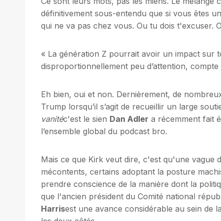
Ce sont leurs mots, pas les miens. Le mélange c
définitivement sous-entendu que si vous êtes un
qui ne va pas chez vous. Ou tu dois t'excuser. O
« La génération Z pourrait avoir un impact sur to
disproportionnellement peu d’attention, compte t
Eh bien, oui et non. Dernièrement, de nombreux é
Trump lorsqu’il s’agit de recueillir un large sou
vanité
c'est le sien
Dan Adler
a récemment fait é
l’ensemble global du podcast bro.
Mais ce que Kirk veut dire, c'est qu'une vague d
mécontents, certains adoptant la posture machi
prendre conscience de la manière dont la politiq
que l'ancien président du Comité national républi
Harris
est une avance considérable au sein de l
les deux côtés.