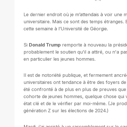
Le dernier endroit où je m’attendais à voir u
universitaire. Mais ce sont des temps étranges. 
cette semaine à l’Université de Géorgie.
Si
Donald Trump
remporte à nouveau la présidenc
probablement le soutien qu'il a attiré, ou n'a pas
en particulier les jeunes hommes.
Il est de notoriété publique, et fermement ancr
universitaires ont tendance à être des foyers de 
été confronté à de plus en plus de preuves que
cohorte de jeunes hommes, quelque chose qui va 
état clé et de le vérifier par moi-même. (Je pro
génération Z sur les élections de 2024.)
Mardi, j'ai assisté à un rassemblement sur le c