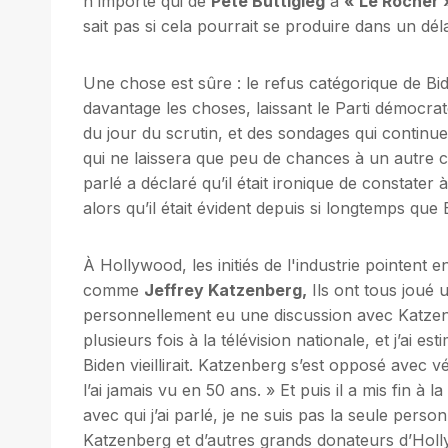
n'importe qui de
Pete Buttigieg
à
« Le Rocher 
sait pas si cela pourrait se produire dans un déla
Une chose est sûre : le refus catégorique de Bi
davantage les choses, laissant le Parti démocra
du jour du scrutin, et des sondages qui contin
qui ne laissera que peu de chances à un autre can
parlé a déclaré qu’il était ironique de constater
alors qu’il était évident depuis si longtemps que 
À Hollywood, les initiés de l'industrie pointent 
comme
Jeffrey Katzenberg,
Ils ont tous joué 
personnellement eu une discussion avec Katzenbe
plusieurs fois à la télévision nationale, et j’ai e
Biden vieillirait. Katzenberg s’est opposé avec vé
l’ai jamais vu en 50 ans. » Et puis il a mis fin 
avec qui j’ai parlé, je ne suis pas la seule per
Katzenberg et d’autres grands donateurs d’Holly