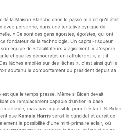
llé la Maison Blanche dans le passé m'a dit qu'il était
ête avec personne, dans une tentative cynique de
elle. « Ce sont des gens égoïstes, égoïstes, qui ont
it ce fondateur de la technologie. Un capital-risqueur
 son équipe de « facilitateurs » agissaient. « J'espère
nte et que les démocrates en raffoleront », a-t-il
s lâches empilés sur des lâches », c'est ainsi qu'il a
oir soutenu le comportement du président depuis sa
té est que le temps presse. Même si Biden devait
didat de remplacement capable d’unifier la base
rmontable, mais pas impossible pour l’instant. Si Biden
nsent que
Kamala Harris
serait le candidat et aurait de
lement la possibilité d'une mini-primaire éclair, où