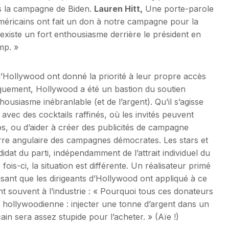
rs la campagne de Biden.
Lauren Hitt,
Une porte-parole
Américains ont fait un don à notre campagne pour la
l existe un fort enthousiasme derrière le président en
mp. »
 d’Hollywood ont donné la priorité à leur propre accès
oriquement, Hollywood a été un bastion du soutien
usiasme inébranlable (et de l’argent). Qu’il s’agisse
vec des cocktails raffinés, où les invités peuvent
ios, ou d’aider à créer des publicités de campagne
erre angulaire des campagnes démocrates. Les stars et
didat du parti, indépendamment de l’attrait individuel du
fois-ci, la situation est différente. Un réalisateur primé
disant que les dirigeants d’Hollywood ont appliqué à ce
nt souvent à l’industrie : « Pourquoi tous ces donateurs
tion hollywoodienne : injecter une tonne d’argent dans un
in sera assez stupide pour l’acheter. » (Aïe !)