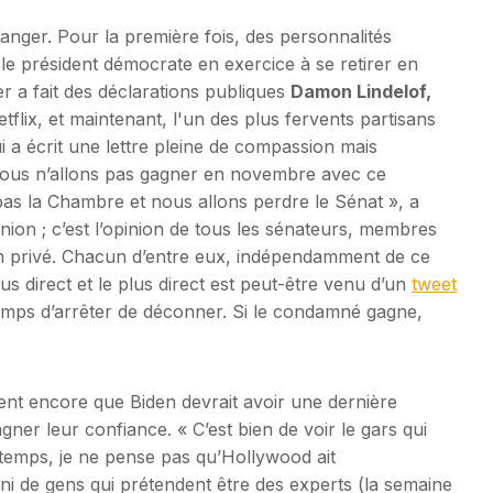
hanger. Pour la première fois, des personnalités
e président démocrate en exercice à se retirer en
r a fait des déclarations publiques
Damon Lindelof,
tflix, et maintenant, l'un des plus fervents partisans
i a écrit une lettre pleine de compassion mais
ous n’allons pas gagner en novembre avec ce
pas la Chambre et nous allons perdre le Sénat », a
nion ; c’est l’opinion de tous les sénateurs, membres
en privé. Chacun d’entre eux, indépendamment de ce
lus direct et le plus direct est peut-être venu d’un
tweet
t temps d’arrêter de déconner. Si le condamné gagne,
ent encore que Biden devrait avoir une dernière
ner leur confiance. « C’est bien de voir le gars qui
 temps, je ne pense pas qu’Hollywood ait
ini de gens qui prétendent être des experts (la semaine