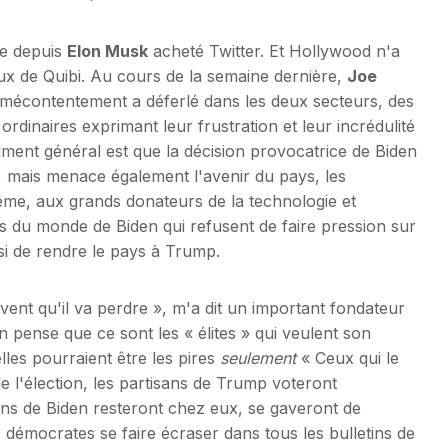
ée depuis
Elon Musk
acheté Twitter. Et Hollywood n'a
ux de Quibi. Au cours de la semaine dernière,
Joe
mécontentement a déferlé dans les deux secteurs, des
rdinaires exprimant leur frustration et leur incrédulité
iment général est que la décision provocatrice de Biden
, mais menace également l'avenir du pays, les
ême, aux grands donateurs de la technologie et
s du monde de Biden qui refusent de faire pression sur
nsi de rendre le pays à Trump.
ent qu'il va perdre », m'a dit un important fondateur
en pense que ce sont les « élites » qui veulent son
lles pourraient être les pires
seulement
« Ceux qui le
ur de l'élection, les partisans de Trump voteront
ns de Biden resteront chez eux, se gaveront de
démocrates se faire écraser dans tous les bulletins de