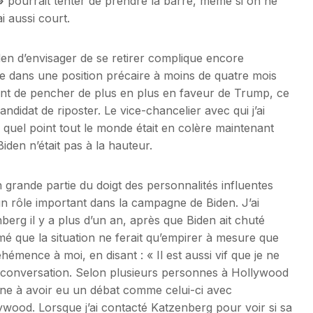
»
pourrait tenter de prendre la barre, même si on ne
i aussi court.
den d’envisager de se retirer complique encore
te dans une position précaire à moins de quatre mois
uent de pencher de plus en plus en faveur de Trump, ce
didat de riposter. Le vice-chancelier avec qui j’ai
 à quel point tout le monde était en colère maintenant
Biden n’était pas à la hauteur.
en grande partie du doigt des personnalités influentes
un rôle important dans la campagne de Biden. J’ai
rg il y a plus d’un an, après que Biden ait chuté
stimé que la situation ne ferait qu’empirer à mesure que
hémence à moi, en disant : « Il est aussi vif que je ne
à la conversation. Selon plusieurs personnes à Hollywood
sonne à avoir eu un débat comme celui-ci avec
wood. Lorsque j’ai contacté Katzenberg pour voir si sa