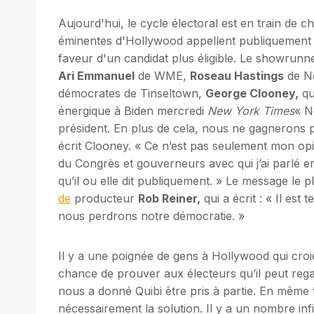
Aujourd'hui, le cycle électoral est en train de c
éminentes d'Hollywood appellent publiquement l
faveur d'un candidat plus éligible. Le showrunne
Ari Emmanuel
de WME,
Roseau Hastings
de Ne
démocrates de Tinseltown,
George Clooney,
qu
énergique à Biden mercredi
New York Times
« N
président. En plus de cela, nous ne gagnerons 
écrit Clooney. « Ce n’est pas seulement mon opi
du Congrès et gouverneurs avec qui j’ai parlé 
qu’il ou elle dit publiquement. » Le message le p
de
producteur
Rob Reiner,
qui a écrit : « Il es
nous perdrons notre démocratie. »
Il y a une poignée de gens à Hollywood qui croi
chance de prouver aux électeurs qu’il peut regag
nous a donné Quibi être pris à partie. En même
nécessairement la solution. Il y a un nombre inf