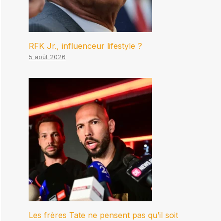
RFK Jr., influenceur lifestyle ?
5 août 2026
Les frères Tate ne pensent pas qu’il soit