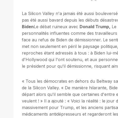
La Silicon Valley n'a jamais été aussi boulevers
pas été aussi bavard depuis les débuts désastre
Biden
Le débat ruineux avec
Donald Trump,
Le 
personnalités influentes comme des travailleurs o
face au refus de Biden de démissionner. Le sent
met non seulement en péril le paysage politique
reproches étant adressés à tous : à Biden lui-m
d'Hollywood qui l'ont soutenu, et aux personne
le président pour qu'il démissionne, risquant ai
« Tous les démocrates en dehors du Beltway sav
de la Silicon Valley. « De manière hilarante, Bid
départ alors qu'il semble que certaines d'entre e
veulent ! » Il a ajouté : « Voici la réalité : le jo
massivement pour Trump, et les anciens partisa
médicaments antidépresseurs et regarderont les 