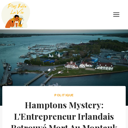
Skip
to
content
POLITIQUE
Hamptons Mystery:
L'Entrepreneur Irlandais
Retrouvé Mort Au Montauk