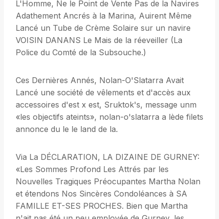
L'Homme, Ne le Point de Vente Pas de la Navires
Adathement Ancrés à la Marina, Auirent Même
Lancé un Tube de Crème Solaire sur un navire
VOISIN DANANS Le Mais de la réeveiller (La
Police du Comté de la Subsouche.)
Ces Dernières Annés, Nolan-O'Slatarra Avait
Lancé une société de vêlements et d'accès aux
accessoires d'est x est, Sruktok's, message unm
«les objectifs ateints», nolan-o'slatarra a lède filets
annonce du le le land de la.
Via La DÉCLARATION, LA DIZAINE DE GURNEY:
«Les Sommes Profond Les Attrés par les
Nouvelles Tragiques Préocupantes Martha Nolan
et étendons Nos Sincères Condoléances à SA
FAMILLE ET-SES PROCHES. Bien que Martha
n'ait pas été un peu employée de Gurney, les